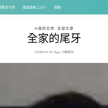
插畫技巧班
雷諾曼線上占卜
鼓勵
☕️我的日常
全部文章
全家的尾牙
2006-01-25
Tags:
20歲寫的