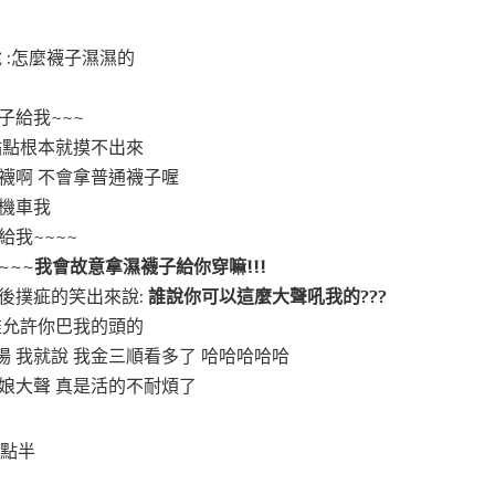
 :怎麼襪子濕濕的
子給我~~~
點點根本就摸不出來
襪啊 不會拿普通襪子喔
又機車我
給我~~~~
~~~我會故意拿濕襪子給你穿嘛!!!
後撲疵的笑出來說:
誰說你可以這麼大聲吼我的???
誰允許你巴我的頭的
 我就說 我金三順看多了 哈哈哈哈哈
娘大聲 真是活的不耐煩了
8點半