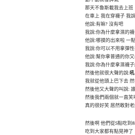
那天不魯斯載我去上班
在車上 我在穿襪子 我說
他說:有嘛? 沒有吧
我說:你為什麼拿濕的襪
他說:哪摸的出來啦 一
我說:你可以不用拿彈性
他說:幫你拿普通的你
我說:你為什麼拿濕襪子
然後他就很大聲的說:
吼
我就從他頭上巴下去 然
然後他又大聲的叫說: 
然後我們兩個就一直笑場
真的很好笑 居然敢對老
然後啊 他們從5點吃到
吃到大家都有點晃神了