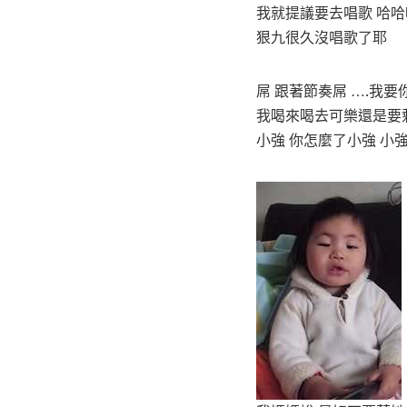
我就提議要去唱歌 哈哈
狠九很久沒唱歌了耶
屌 跟著節奏屌 ….我
我喝來喝去可樂還是要剩一點 
小強 你怎麼了小強 小