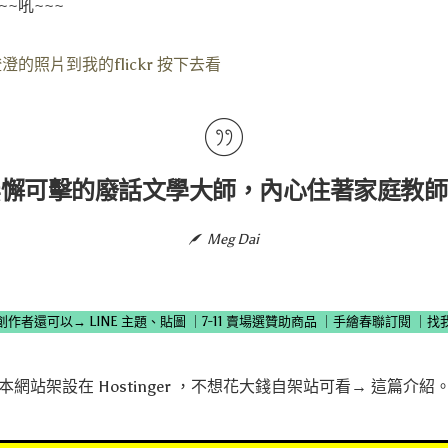
~吼~~~
的照片到我的flickr 按下去看
無懈可擊的廢話文學大師，內心住著家庭教師
Meg Dai
創作者還可以→
LINE 主題、貼圖
｜
7-11 賣場選贊助商品
｜
手繪春聯訂閱
｜
找
本網站架設在
Hostinger
，不想花大錢自架站可看→
這篇介紹