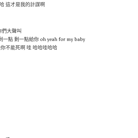
哈 這才是我的計謀啊
要你們大聲叫
剩一點給你 oh yeah for my baby
強你不能死啊 哇 哈哈哇哈哈