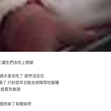
工讀生們去吃上閤屋
請大家去吃了 居然沒定位
滿了 只好提早五點去排隊等吃飯囉
被我罵到臭頭
那個快來了有關係吧