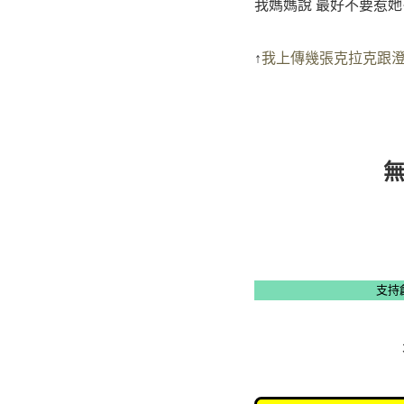
我媽媽說 最好不要惹她~
↑
我上傳幾張克拉克跟澄澄
支持