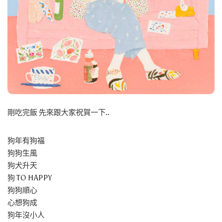
剛吃完飯 先來跟大家祝賀一下..
狗年有狗福
狗狗生風
狗犬升天
狗 TO HAPPY
狗狗順心
心想狗成
狗年沒小人