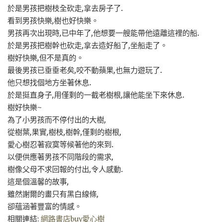
於是男孩把樹枝全砍走,拿去房子了.
看到男孩快樂,樹也好快樂。
男孩再次出現時,已中年了,他想要一艘能帶他遠離這裡的船.
於是男孩把樹幹也砍走,拿去造好船了,坐船走了。
樹好快樂,但不是真的。
最後男孩已垂垂老矣,咬不動蘋果,也無力遊玩了.
他只想找個地方坐著休息.
於是挺直身子,用僅剩的一截老樹根,讓他能坐下來休息.
樹好快樂~
為了小男孩而不停付出的大樹,
從樹葉,果實,樹枝,樹幹,僅剩的樹根,
愛心樹忍著寂寞等候著他的來到.
以便供應著男孩不同階段的需求,
樹像父母不求回報的付出,令人感動.
這是個溫馨的故事,
雖然謝爾的畫只有黑白線條,
卻蘊涵著豐富的情感。
相關連結:
網路書店buy愛心樹