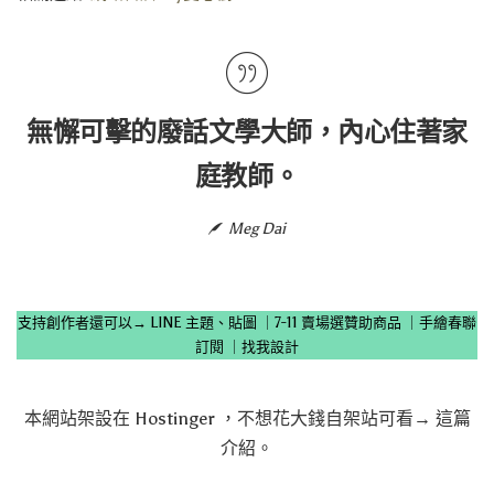
無懈可擊的廢話文學大師，內心住著家
庭教師。
Meg Dai
支持創作者還可以→
LINE 主題、貼圖
｜
7-11 賣場選贊助商品
｜
手繪春聯
訂閱
｜
找我設計
本網站架設在
Hostinger
，不想花大錢自架站可看→
這篇
介紹
。