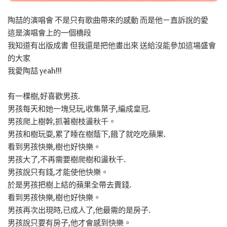
陶喆的演唱會 不是只有歌曲帶來的感動 而是他ㄧ直訴說的愛
這是演唱會上的一個橋段
我知道有出版成書 但我還是把他畫出來 送給沒能參加這場盛會
的大家
我愛陶喆 yeah!!!
有一棵樹,好喜歡男孩.
男孩每天和她一塊兒玩,收集葉子,編成皇冠.
男孩爬上樹幹,抓著樹枝盪秋千。
男孩和樹玩耍,累了睡在樹蔭下,餓了就吃吃蘋果.
看到男孩快樂,樹也好快樂。
男孩大了,不再需要樹爬樹和盪秋千.
男孩說只有錢,才能使他快樂。
於是男孩把樹上結的蘋果全帶去賣錢.
看到男孩快樂,樹也好快樂。
男孩再次出現時,已成人了,他最需的是房子.
男孩說只要有房子,他才會感到快樂。