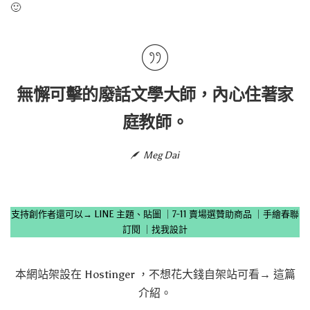
🙂
無懈可擊的廢話文學大師，內心住著家
庭教師。
Meg Dai
支持創作者還可以→
LINE 主題、貼圖
｜
7-11 賣場選贊助商品
｜
手繪春聯
訂閱
｜
找我設計
本網站架設在
Hostinger
，不想花大錢自架站可看→
這篇
介紹
。