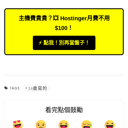
主機費貴貴？💥 Hostinger月費不用
$100！
⚡️ 點我！別再當盤子！
20歲寫的
TAGS:
看完點個鼓勵