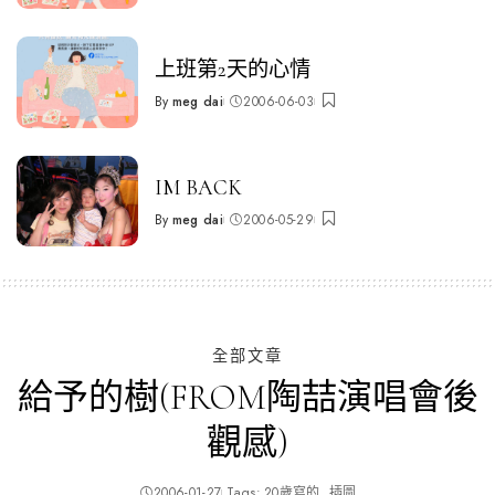
by
上班第2天的心情
By
meg dai
2006-06-03
Posted
by
IM BACK
By
meg dai
2006-05-29
Posted
by
全部文章
給予的樹(FROM陶喆演唱會後
觀感)
2006-01-27
Tags:
20歲寫的
插圖