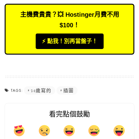
主機費貴貴？💥 Hostinger月費不用
$100！
⚡️ 點我！別再當盤子！
20歲寫的
插圖
TAGS:
看完點個鼓勵