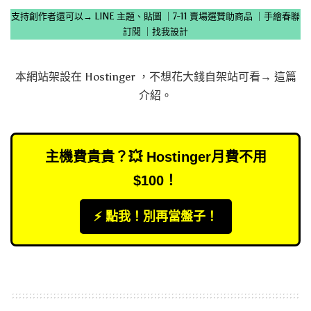
支持創作者還可以→
LINE 主題、貼圖
｜
7-11 賣場選贊助商品
｜
手繪春聯
訂閱
｜
找我設計
本網站架設在
Hostinger
，不想花大錢自架站可看→
這篇
介紹
。
主機費貴貴？💥 Hostinger月費不用
$100！
⚡️ 點我！別再當盤子！