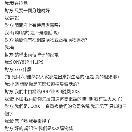
我:我在睡覺
對方:只要一兩分鐘就好
我:請說
對方:請問府上有使用家電嗎?
我:有啊(碼的 這不是廢話嗎)
對方:請問你有在網路購物或電視購物過嗎?
我:有
對方:請舉出兩個牌子的家電
我:SONY跟PHILIPS
對方:????什麼
(後 死阿六 !雖然說大家都是出來討生活的 但是 真的很煩耶)
我:小姐 請問你是怎麼知道這隻電話的?
對方:我們市由網路000到999隨機 XXX
我:聽不懂 我再問你怎麼知道這隻電話的!!!!!!!!!(我有點火大了)
對方:我們是…XXX 一直重複他們的公司名稱 我忘記了 只知道三
個字
我:問完了嗎 我要掛掉了
對方:好的 請記住 我們是XXX購物城