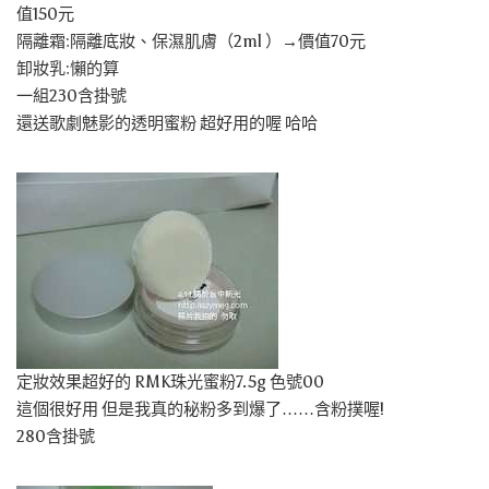
值150元
隔離霜:隔離底妝、保濕肌膚（2ml ）→價值70元
卸妝乳:懶的算
一組230含掛號
還送歌劇魅影的透明蜜粉 超好用的喔 哈哈
定妝效果超好的 RMK珠光蜜粉7.5g 色號00
這個很好用 但是我真的秘粉多到爆了……含粉撲喔!
280含掛號