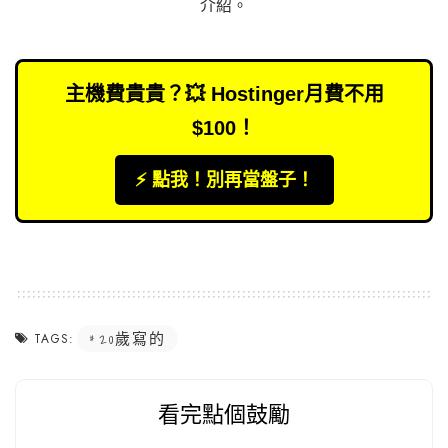
介紹
。
主機費貴貴？💥 Hostinger月費不用
$100！
⚡️ 點我！別再當盤子！
20歲寫的
TAGS:
看完點個鼓勵