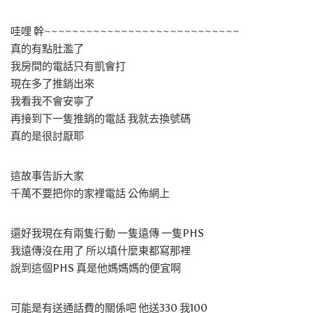
哇哩 幹~~~~~~~~~~~~~~~~~~~~~~~~~~~~
真的有點肚濫了
我房間的電話只有凱會打
現在多了推銷出來
我看我不會安寧了
再接到下一隻推銷的電話 我就去換號碼
真的是很討厭耶
這故事告訴大家
千萬不要把你的家裡電話 公佈網上
還好我現在有兩隻行動 一隻遠傳 一隻PHS
我遠傳沒在用了 所以填什麼東都寫那裡
說到這個PHS 真是他媽媽媽的便宜啊
可能是有送通話費的關係吧 他送330 我100