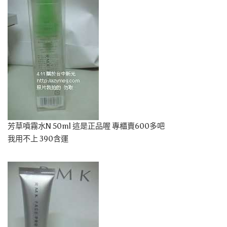
芳草噴霧水N 50ml 這是正品喔 專櫃賣600多吧
我用不上 390含運