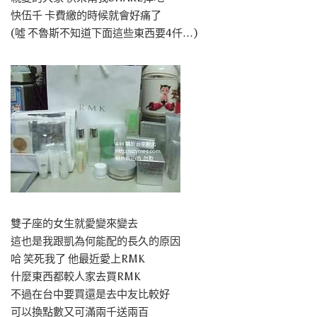
快伍千 卡費繳的時候就會好痛了
(噓 不魯斯不知道下面這些東西要4仟…)
雙子座的女生就愛變來變去
這也是我跟凱為何能配的長久的原因
哈 笑死我了 他最近愛上RMK
什麼東西都較人家去買RMK
不過在台中要買還是去中友比較好
可以換點數又可滿兩千送兩百