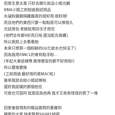
但是生意太濫 只好去跟化妝品小姐光顧
RMK小姐之前給過我試用品
水凝粉霜跟隔離霜真的很好用 很好用!
而且他們的東西只要一點點就可以擦很久
光試用包 老娘就用四次才用完
(他們全年都9折而已啦 還沒配合員購)
所以我就上去看看她
本來只想買一個粉餅的(&化妝水也快沒了)
因為我用FANCL的會有點浮粉…
(年紀大會這樣嗎 覺得便宜的都不好用啦!)
所以要換要換
(之前用過 最好用的是MAC啦)
後來我就去給小姐試擦啦
還好我認識的那個他在
可是也可惡阿 就是因為他再 我才又奇奇怪怪的買了一堆
回家後發現有的贈品跟買的重複到
親愛的大家 快來幫我SHARE掉吧