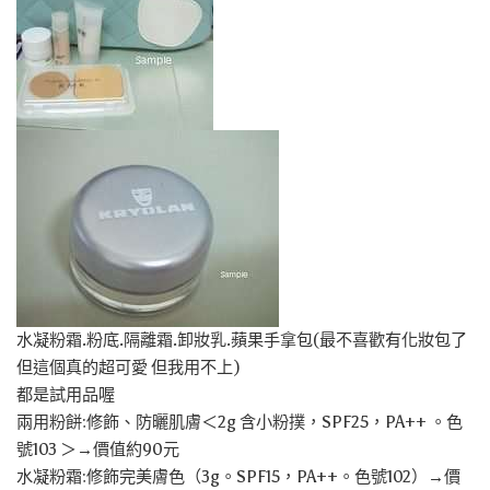
水凝粉霜.粉底.隔離霜.卸妝乳.蘋果手拿包(最不喜歡有化妝包了
但這個真的超可愛 但我用不上)
都是試用品喔
兩用粉餅:修飾、防曬肌膚＜2g 含小粉撲，SPF25，PA++ 。色
號103 ＞→價值約90元
水凝粉霜:修飾完美膚色（3g。SPF15，PA++。色號102）→價