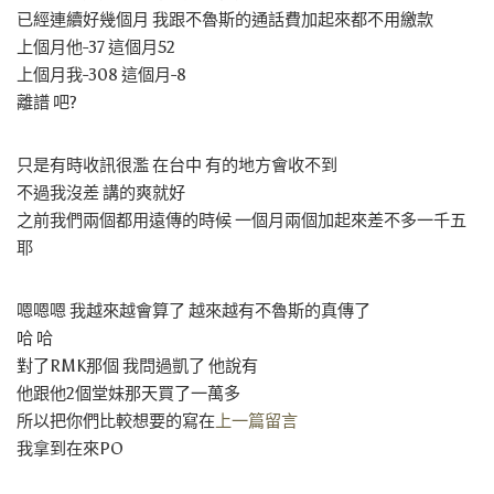
已經連續好幾個月 我跟不魯斯的通話費加起來都不用繳款
上個月他-37 這個月52
上個月我-308 這個月-8
離譜 吧?
只是有時收訊很濫 在台中 有的地方會收不到
不過我沒差 講的爽就好
之前我們兩個都用遠傳的時候 一個月兩個加起來差不多一千五
耶
嗯嗯嗯 我越來越會算了 越來越有不魯斯的真傳了
哈 哈
對了RMK那個 我問過凱了 他說有
他跟他2個堂妹那天買了一萬多
所以把你們比較想要的寫在
上一篇留言
我拿到在來PO