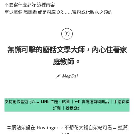
不要寫什麼都好 這種內容
至少填個 隔離霜 或是粉底 OR……蜜粉或化妝水之類的
無懈可擊的廢話文學大師，內心住著家
庭教師。
Meg Dai
支持創作者還可以→
LINE 主題、貼圖
｜
7-11 賣場選贊助商品
｜
手繪春聯
訂閱
｜
找我設計
本網站架設在
Hostinger
，不想花大錢自架站可看→
這篇