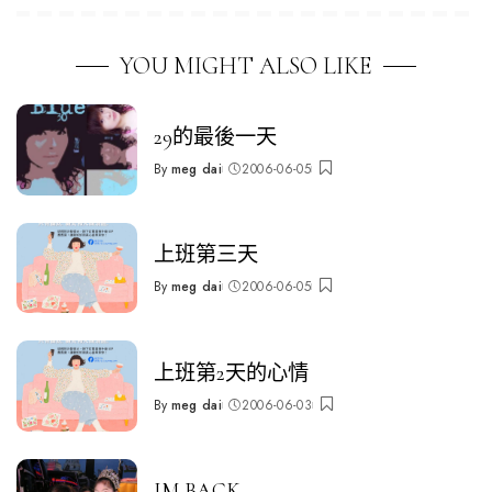
YOU MIGHT ALSO LIKE
29的最後一天
By
meg dai
2006-06-05
Posted
by
上班第三天
By
meg dai
2006-06-05
Posted
by
上班第2天的心情
By
meg dai
2006-06-03
Posted
by
IM BACK