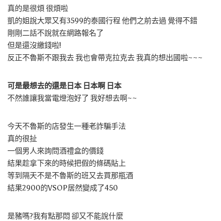
真的是很煩 很煩啦
凱的姐說大眾又有3599的泰國行程 他們之前去過 覺得不錯
剛剛二話不說就在網路報名了
但是還沒繳錢啦!
反正不魯斯不跟我去 我也會帶克拉克去 我真的想出國啦~~~
可是最想去的還是日本 日本啊 日本
不然誰讓我當電燈泡好了 我好想去啊~~
今天不魯斯的店發生一種老詐騙手法
真的很扯
一個男人來詢問酒禮盒的價錢
結果趁拿下來的時候把假的條碼貼上
等到隔天不是不魯斯的班又去買那瓶酒
結果2900的VSOP居然變成了450
是豬嗎?我有點那悶 卻又不能說什麼