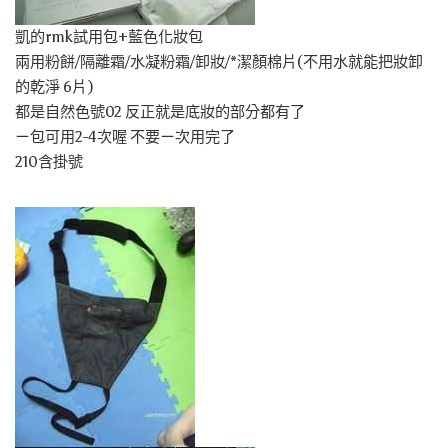
凱的rmk試用包+藍色化妝包
兩用粉餅/隔離霜/水凝粉霜/卸妝/*潔顏棉片(不用水就能把妝卸
的乾淨 6片)
都是自然色號02 反正就是底妝的部分都有了
ㄧ包可用2-4次喔 不要ㄧ次用完了
210含掛號