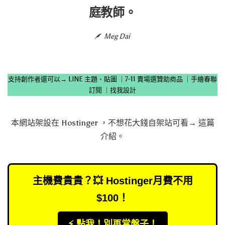
庭教師。
Meg Dai
支持創作者還可以→
LINE 主題、貼圖
｜
7-11 賣場選贊助商品
｜
手繪春聯
訂閱
｜
找我設計
本網站架設在
Hostinger
，不想花大錢自架站可看→
這篇
介紹
。
主機費貴貴？💥 Hostinger月費不用
$100！
⚡️ 點我！別再當盤子！