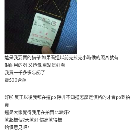
這是我要賣的揹帶 如果看過以前克拉克小時候的照片就有
狠耐用的咧 又透氣 重點是好看
我買一千多多忘記了
賣500含運
好啦 反正以後我都在這po 除非不知道怎麼定價格的才會po到拍
賣
還是大家覺得我用在拍賣比較好?
就起標個2天就好 價高就得標
給個意見吧?