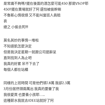
是常識不夠嗎?擺在後面的酒怎麼可能450 那是VSOP耶
450?擺在賣場就好了阿 還怕被偷幹嘛
不魯斯心情很煩 又不能叫當班人員賠
哀
總之 小偷去死!!!
莫名其妙的事情一堆啦
不知道凱怎麼決定
但是我決定星期一就跟公司提辭呈
直到找到人為止吧
我真的好累 呆不下去了
每個人都在站櫃
同樣的上班時間 可是他們領7.8萬 我卻2.3萬
3月份居然領兩萬出 我真的要暈了我
我很愛買 也要養小孩耶…..
這種薪水我就去IDEE站就好了阿