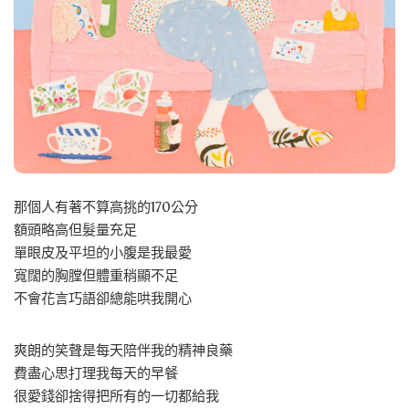
那個人有著不算高挑的170公分
額頭略高但髮量充足
單眼皮及平坦的小腹是我最愛
寬闊的胸膛但體重稍顯不足
不會花言巧語卻總能哄我開心
爽朗的笑聲是每天陪伴我的精神良藥
費盡心思打理我每天的早餐
很愛錢卻捨得把所有的一切都給我