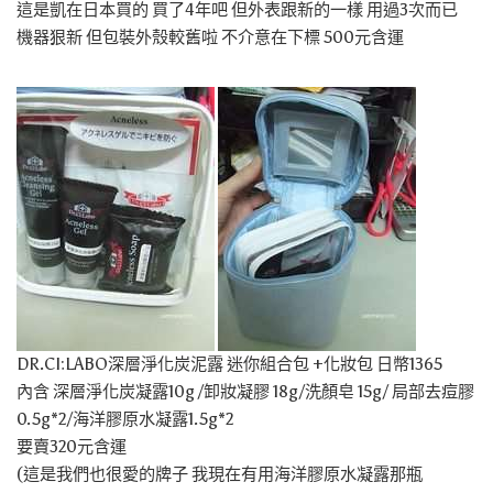
這是凱在日本買的 買了4年吧 但外表跟新的一樣 用過3次而已
機器狠新 但包裝外殼較舊啦 不介意在下標 500元含運
DR.CI:LABO深層淨化炭泥露 迷你組合包 +化妝包 日幣1365
內含 深層淨化炭凝露10g /卸妝凝膠 18g/洗顏皂 15g/ 局部去痘膠
0.5g*2/海洋膠原水凝露1.5g*2
要賣320元含運
(這是我們也很愛的牌子 我現在有用海洋膠原水凝露那瓶