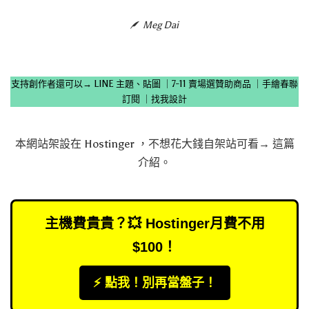
Meg Dai
支持創作者還可以→
LINE 主題、貼圖
｜
7-11 賣場選贊助商品
｜
手繪春聯
訂閱
｜
找我設計
本網站架設在
Hostinger
，不想花大錢自架站可看→
這篇
介紹
。
主機費貴貴？💥 Hostinger月費不用
$100！
⚡️ 點我！別再當盤子！