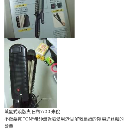
蒸氣式浪版夾 日幣7700 未稅
不傷髮質 TONY老師最近超愛用這個 解救扁頭的你 製造蓬鬆的
髮量