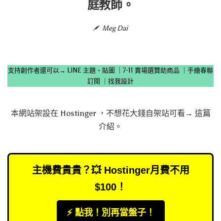
庭教師。
Meg Dai
支持創作者還可以→
LINE 主題、貼圖
｜
7-11 賣場選贊助商品
｜
手繪春聯
訂閱
｜
找我設計
本網站架設在
Hostinger
，不想花大錢自架站可看→
這篇
介紹
。
主機費貴貴？💥 Hostinger月費不用
$100！
⚡️ 點我！別再當盤子！