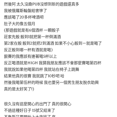
然後阿 太久沒趣PUB沒想到新的遊戲還真多
我被俄羅斯輪盤給害慘了
應該喝了20多杯啤酒吧
肚子大的像五個月
(那遊戲就是有6個酒杯 一顆骰子
莊家先骰 骰到1就把第一杯倒滿酒
第2家在骰 骰到2就把2到滿酒 如果不小心骰到ㄧ就是喝了
反正骰到哪一杯有酒就是喝)
狠賽的我應該有連著喝5杯以上
反正喝酒就是HIGH 我猜我朋友應該不會那麼賽喝第四杯
我就說如果他喝第四杯 我就站在椅子上跳舞
結果他真的很賽 我就跳了10秒吧 哈
然後我喝第伍杯的時候 我也要另一個男生朋友脫衣助興
真的是太好笑了!)
很久沒有這麼開心的出門了 真的很開心
不過這種好日子 15號又結束了