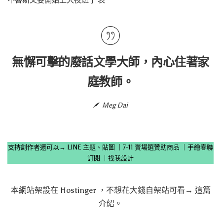
不魯斯又要開始上大夜班了 哀
無懈可擊的廢話文學大師，內心住著家
庭教師。
Meg Dai
支持創作者還可以→
LINE 主題、貼圖
｜
7-11 賣場選贊助商品
｜
手繪春聯
訂閱
｜
找我設計
本網站架設在
Hostinger
，不想花大錢自架站可看→
這篇
介紹
。