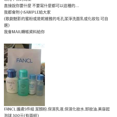
直接說你要什麼 不要寫什麼都可以這種的…
我都會附小SAMPLE給大家
(歌劇魅影的蜜粉或是妮維雅的毛孔潔淨洗面乳或化妝包 可自
選)
我會MAIL轉帳資料給你
FANCL 護膚5件組 潔顏粉.保濕乳液.保濕化妝水.卸妝油.美容起
泡球 300元(有兩組)