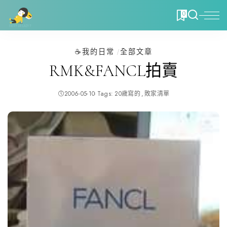
0
☕️我的日常
全部文章
RMK&FANCL拍賣
2006-05-10
Tags:
20歲寫的
敗家清單