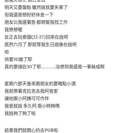
這幾天很忙 假日全班
明天又要盤點 雖然說就要失業了
但我還是想好好休息一下
朋友比我還著急 都想幫我找工作
我想想喔
反正去玩泰國(22-27)回來在說吧
既然六月了 那就等我生日過後在說吧
哈
快要30歲了耶
真的要接近30了耶……….沒想到我還是一事無成啊
星期六那天後來跟朋友約要喝點小酒
我就帶著克拉克去我阿爸家
讓他跟小阿姨可可作伴
我爸就說 多久阿 兩小時夠嗎
我說夠了夠了啦
結果我們就開心的去PUB啦