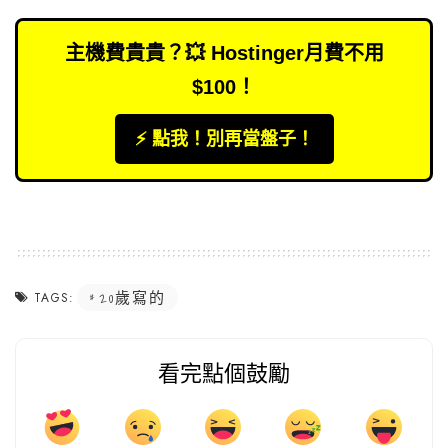
主機費貴貴？💥 Hostinger月費不用
$100！
⚡️ 點我！別再當盤子！
20歲寫的
TAGS:
看完點個鼓勵