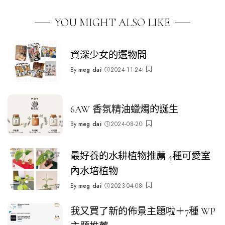
YOU MIGHT ALSO LIKE
資深少女的選物間
By
meg dai
2024-11-24
Posted
by
6AW 香氛精油蠟燭的誕生
By
meg dai
2024-08-20
Posted
by
最好養的水耕植物推薦 4種可愛室
內水培植物
By
meg dai
2023-04-08
Posted
by
我又買了新的佈景主題啦＋7種 WP