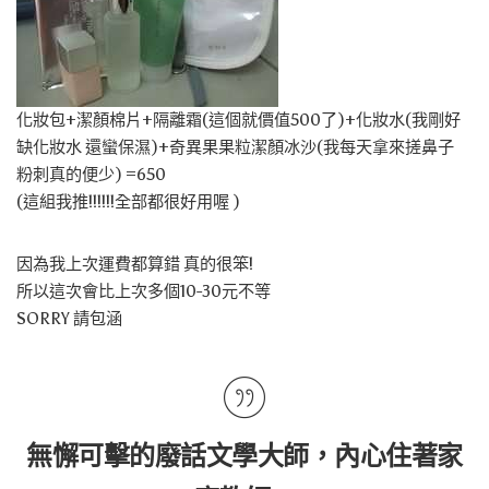
化妝包+潔顏棉片+隔離霜(這個就價值500了)+化妝水(我剛好
缺化妝水 還蠻保濕)+奇異果果粒潔顏冰沙(我每天拿來搓鼻子
粉刺真的便少) =650
(這組我推!!!!!!全部都很好用喔 )
因為我上次運費都算錯 真的很笨!
所以這次會比上次多個10-30元不等
SORRY 請包涵
無懈可擊的廢話文學大師，內心住著家