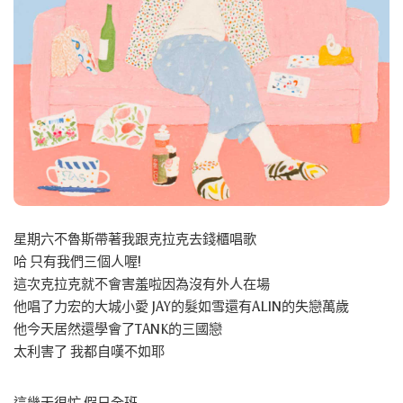
星期六不魯斯帶著我跟克拉克去錢櫃唱歌
哈 只有我們三個人喔!
這次克拉克就不會害羞啦因為沒有外人在場
他唱了力宏的大城小愛 JAY的髮如雪還有ALIN的失戀萬歲
他今天居然還學會了TANK的三國戀
太利害了 我都自嘆不如耶