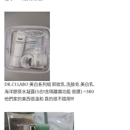
DR.CI:LABO 美白系列組 卸妝乳.洗臉皂.美白乳.
海洋膠原水凝露(5合1含隔離霜功能 很讚) =380
他們家的東西很溫和 真的很不錯用!!!