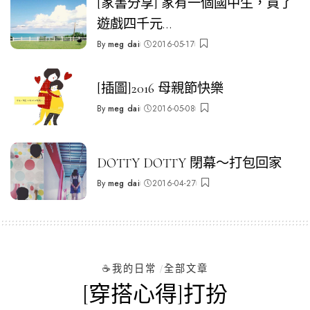
[家書分享] 家有一個國中生，買了
遊戲四千元…
By
meg dai
2016-05-17
Posted
by
[插圖]2016 母親節快樂
By
meg dai
2016-05-08
Posted
by
DOTTY DOTTY 閉幕～打包回家
By
meg dai
2016-04-27
Posted
by
☕️我的日常
全部文章
[穿搭心得]打扮