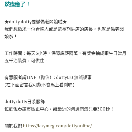
然痊癒了！
★dotty dotty要徵偽老闆娘啦★
我們想徵求一位合夥人或是能長期駐店的店長，也就是偽老闆
娘啦！
工作時間：每天6小時，保障底薪兩萬，有獎金抽成跟生日當月
五千治裝費，可供住。
有意願者請LINE（微信）: dotty133 無誠誤事
(在下面留言我可能不會馬上看到喔)
dotty dotty日系服飾
位於恆春鎮市區正中心，離最近的海邊南灣只要300秒！
關於我們
https://lazymeg.com/dottyonline/