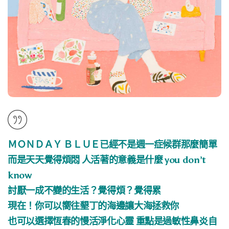
ＭＯＮＤＡＹ ＢＬＵＥ已經不是週一症候群那麼簡單
而是天天覺得煩悶 人活著的意義是什麼 you don’t
know
討厭一成不變的生活？覺得煩？覺得累
現在！你可以嚮往墾丁的海邊讓大海拯救你
也可以選擇恆春的慢活淨化心靈 重點是過敏性鼻炎自