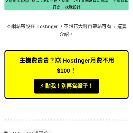
支持創作者還可以→
LINE 主題、貼圖
｜
7-11 賣場選贊助商品
｜
手繪春聯
訂閱
｜
找我設計
本網站架設在
Hostinger
，不想花大錢自架站可看→
這篇
介紹
。
主機費貴貴？💥 Hostinger月費不用
$100！
⚡️ 點我！別再當盤子！
30歲寫的