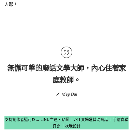
人耶！
無懈可擊的廢話文學大師，內心住著家
庭教師。
Meg Dai
支持創作者還可以→
LINE 主題、貼圖
｜
7-11 賣場選贊助商品
｜
手繪春聯
訂閱
｜
找我設計