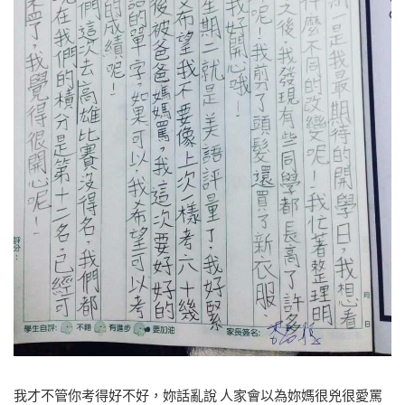
我才不管你考得好不好，妳話亂說 人家會以為妳媽很兇很愛罵