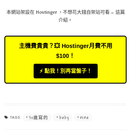
本網站架設在
Hostinger
，不想花大錢自架站可看→
這篇
介紹
。
主機費貴貴？💥 Hostinger月費不用
$100！
⚡️ 點我！別再當盤子！
30歲寫的
baby
nina
TAGS: