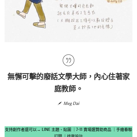
無懈可擊的廢話文學大師，內心住著家
庭教師。
Meg Dai
支持創作者還可以→
LINE 主題、貼圖
｜
7-11 賣場選贊助商品
｜
手繪春聯
訂閱
｜
找我設計