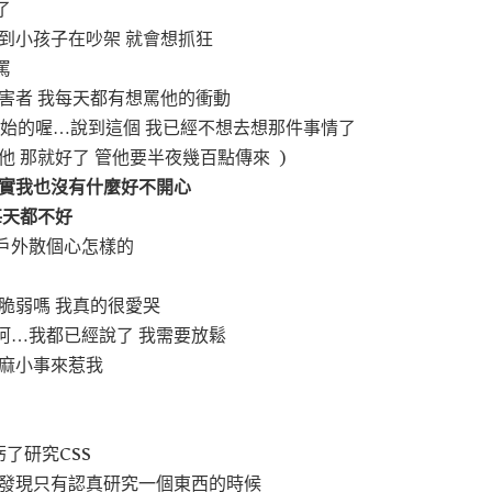
了
到小孩子在吵架 就會想抓狂
罵
害者 我每天都有想罵他的衝動
開始的喔…說到這個 我已經不想去想那件事情了
他 那就好了 管他要半夜幾百點傳來 )
其實我也沒有什麼好不開心
每天都不好
戶外散個心怎樣的
脆弱嗎 我真的很愛哭
阿…我都已經說了 我需要放鬆
芝麻小事來惹我
了研究CSS
我發現只有認真研究一個東西的時候