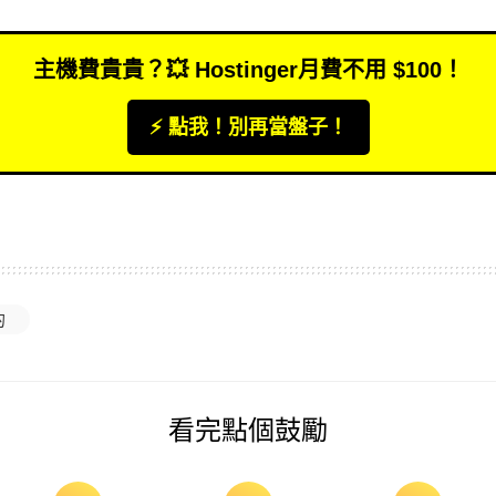
主機費貴貴？💥 Hostinger月費不用 $100！
⚡️ 點我！別再當盤子！
的
看完點個鼓勵