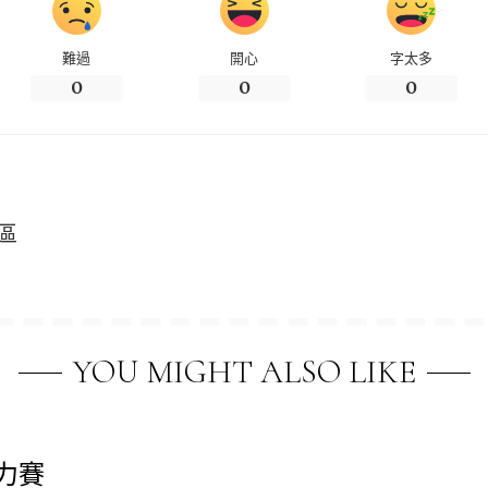
難過
開心
字太多
0
0
0
區
YOU MIGHT ALSO LIKE
力賽