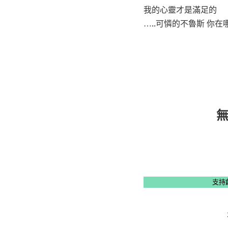
我的心靈才是滿足的
…..可憐的不魯斯 你在
支持