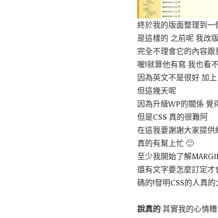
終於我的版面整理到一個
是這樣的 之前呢 我改
完全不理會它的內容跟
喔!就算他有寫 我也看
因為英文不是很好 加上
但這幾天呢
因為升級WP的關係 
但是CSS 真的很難阿
在這我要謝謝大家提供
真的有幫上忙 🙂
至少我開始了解MARGIN
還有文字要怎麼訂定才
碼的!發明CSS的人真的
說真的
其實我的心情糟