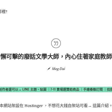
哪裡?
無懈可擊的廢話文學大師，內心住著家庭教師
Meg Dai
創作者還可以→
LINE 主題、貼圖
｜
7-11 賣場選贊助商品
｜
手繪春聯訂閱
｜
找
本網站架設在
Hostinger
，不想花大錢自架站可看→
這篇介紹