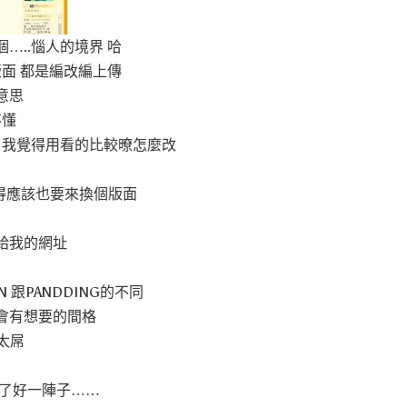
…..惱人的境界 哈
版面 都是編改編上傳
意思
不懂
 我覺得用看的比較暸怎麼改
覺得應該也要來換個版面
給我的網址
 跟PANDDING的不同
會有想要的間格
太屌
了好一陣子……