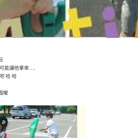
玩
可能讓他拿傘….
 哈 哈
圓喔