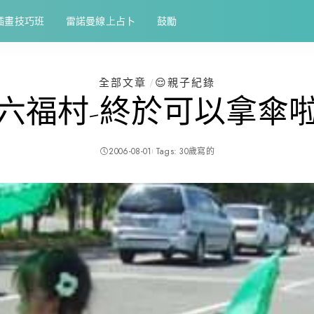
插畫技巧班
雷諾曼線上占卜
鼓勵
全部文章
😌親子紀錄
六福村-終於可以拿傘
2006-08-01
Tags:
30歲寫的