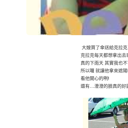
大嫂買了傘送給克拉克
克拉克每天都想拿出去
真的下雨天 其實我也不
所以囉 就讓他拿來遮陽吧
看他開心的咧!
還有…澄澄的臉真的好