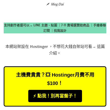
Meg Dai
支持創作者還可以→
LINE 主題、貼圖
｜
7-11 賣場選贊助商品
｜
手繪春聯
訂閱
｜
找我設計
本網站架設在
Hostinger
，不想花大錢自架站可看→
這篇
介紹
。
主機費貴貴？💥 Hostinger月費不用
$100！
⚡️ 點我！別再當盤子！