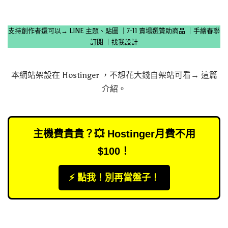
支持創作者還可以→
LINE 主題、貼圖
｜
7-11 賣場選贊助商品
｜
手繪春聯
訂閱
｜
找我設計
本網站架設在
Hostinger
，不想花大錢自架站可看→
這篇
介紹
。
主機費貴貴？💥 Hostinger月費不用
$100！
⚡️ 點我！別再當盤子！