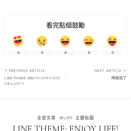
看完點個鼓勵
0
0
0
0
0
PREVIOUS ARTICLE
NEXT ARTICLE
LINE THEME: ENJOY LIFE! FATTY
時候到了
OR LAZY ? !
全部文章
🎨LINE 主題貼圖
LINE THEME: ENJOY LIFE!