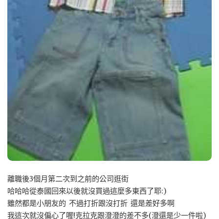
離職後3個月第二次到之前的公司逛街
哈哈哈從泰國回來以後就沒買過這麼多東西了耶:)
雖然都是小朋友的 不過打折跟沒打折 還是差好多啊
我這次就沒偏心了喔!克拉克跟澄澄的差不多(澄還是少一件啦)