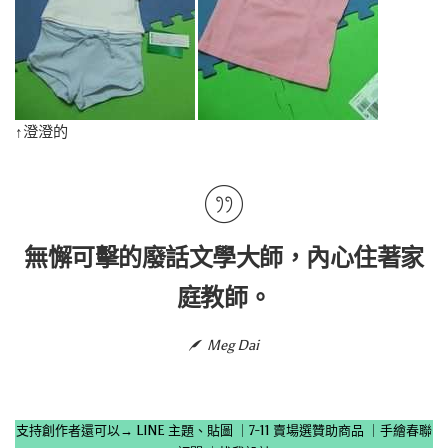
↑澄澄的
無懈可擊的廢話文學大師，內心住著家
庭教師。
Meg Dai
支持創作者還可以→
LINE 主題、貼圖
｜
7-11 賣場選贊助商品
｜
手繪春聯