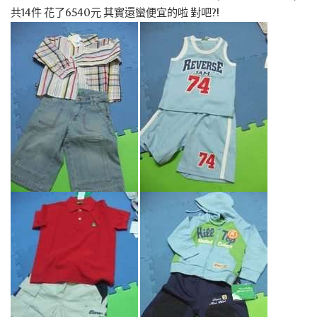
共14件 花了6540元 其實還蠻便宜的啦 對吧?!