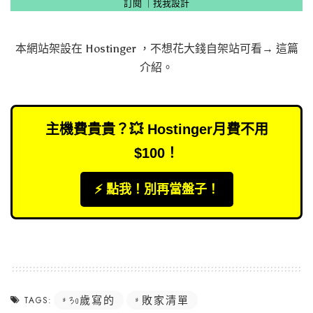
訂閱
｜
找我設計
本網站架設在
Hostinger
，不想花大錢自架站可看→
這篇
介紹
。
主機費貴貴？💥 Hostinger月費不用
$100！
⚡️ 點我！別再當盤子！
30歲寫的
敗家清單
TAGS: