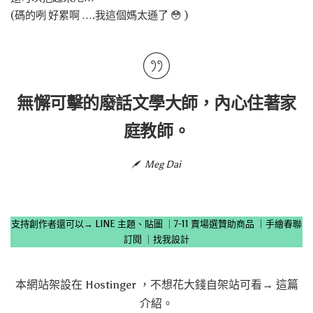
(碼的咧 好累啊 ….我這個媽太遜了 😳 )
無懈可擊的廢話文學大師，內心住著家
庭教師。
Meg Dai
支持創作者還可以→
LINE 主題、貼圖
｜
7-11 賣場選贊助商品
｜
手繪春聯
訂閱
｜
找我設計
本網站架設在
Hostinger
，不想花大錢自架站可看→
這篇
介紹
。