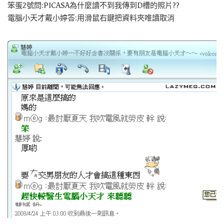
笨蛋2號問:PICASA為什麼讀不到我傳到D槽的照片??
電腦小天才戴小婷答:用滑鼠右鍵把資料夾唯讀取消