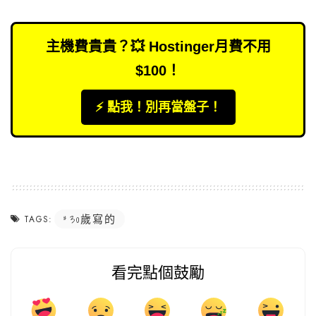
主機費貴貴？💥 Hostinger月費不用
$100！
⚡️ 點我！別再當盤子！
30歲寫的
TAGS:
看完點個鼓勵