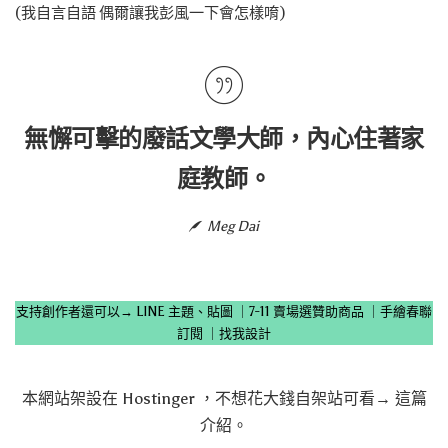
(我自言自語 偶爾讓我彭風一下會怎樣唷)
無懈可擊的廢話文學大師，內心住著家
庭教師。
Meg Dai
支持創作者還可以→
LINE 主題、貼圖
｜
7-11 賣場選贊助商品
｜
手繪春聯
訂閱
｜
找我設計
本網站架設在
Hostinger
，不想花大錢自架站可看→
這篇
介紹
。