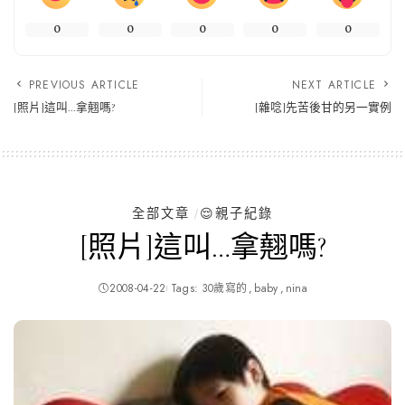
0
0
0
0
0
PREVIOUS ARTICLE
NEXT ARTICLE
[照片]這叫…拿翹嗎?
[雜唸]先苦後甘的另一實例
全部文章
😌親子紀錄
[照片]這叫…拿翹嗎?
2008-04-22
Tags:
30歲寫的
baby
nina