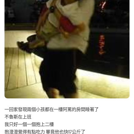
一回家發現兩個小孩都在一樓阿罵的房間睡著了
不魯斯在上班
我只好一個一個抱上二樓
抱澄澄覺得有點吃力 畢竟他也快17公斤了