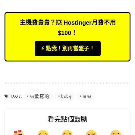
主機費貴貴？💥 Hostinger月費不用
$100！
⚡️ 點我！別再當盤子！
30歲寫的
baby
nina
TAGS:
看完點個鼓勵