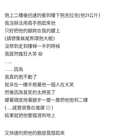
抱上二樓後迅速的衝到樓下抱克拉克(他21公斤)
我沒辦法用兩手抱起來他
只好把他的腳跨在我的腰上
(請想像無尾熊環抱大樹)
沒想到走到樓梯一半的時候
我居然瘋狂大笑 😆
…..
……因為
我真的抱不動了
就呆在一樓半抱著他一個人在大笑
然後因為我笑的太誇張了
硬著頭皮拖著腳步一層一層把他抱到二樓
(….感覺很像在復建 🙁 )
結果就把他整個滑到地上
又快速的把他的胳肢窩撐起來