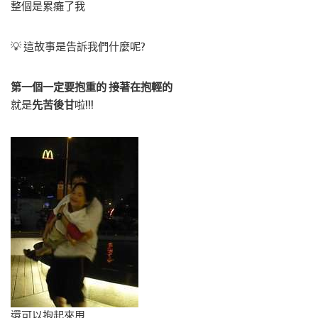
整個是累癱了我
💡 這故事是告訴我們什麼呢?
第一個一定要抱重的 接著在抱輕的
就是
先苦後甘
啦!!!
還可以抱起來甩…