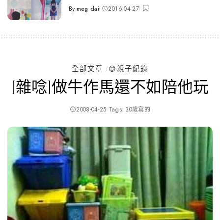
By
meg dai
2016-04-27
Posted
by
全部文章
😌親子紀錄
[雜唸]做牛作馬還不如陪他玩
2008-04-25
Tags:
30歲寫的