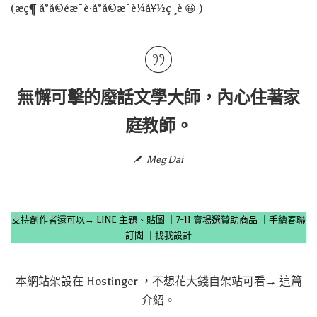
(æç¶ å°å­©éæ¯è·å°å­©æ¯è¼å¥½ç¸è 😀 )
無懈可擊的廢話文學大師，內心住著家
庭教師。
Meg Dai
支持創作者還可以→
LINE 主題、貼圖
｜
7-11 賣場選贊助商品
｜
手繪春聯
訂閱
｜
找我設計
本網站架設在
Hostinger
，不想花大錢自架站可看→
這篇
介紹
。