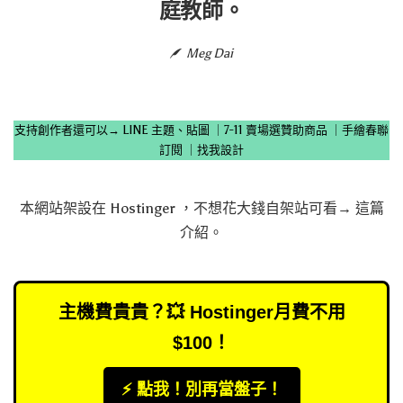
庭教師。
Meg Dai
支持創作者還可以→
LINE 主題、貼圖
｜
7-11 賣場選贊助商品
｜
手繪春聯
訂閱
｜
找我設計
本網站架設在
Hostinger
，不想花大錢自架站可看→
這篇
介紹
。
主機費貴貴？💥 Hostinger月費不用
$100！
⚡️ 點我！別再當盤子！