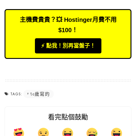
主機費貴貴？💥 Hostinger月費不用
$100！
⚡️ 點我！別再當盤子！
30歲寫的
TAGS:
看完點個鼓勵