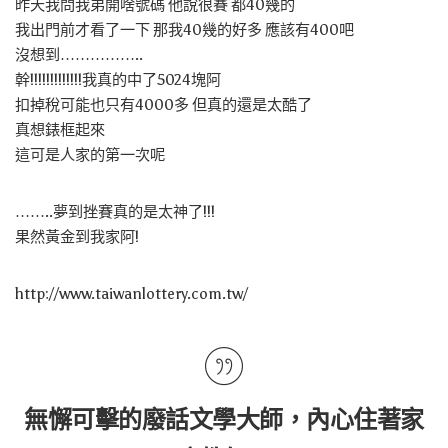
昨天我問我弟開啥號碼 他說很賽 都40幾的
我出門前才看了一下 那我40幾的好多 應該有400吧
沒想到……………..
幹!!!!!!!!!!!!!我真的中了5024塊阿
扣掉稅可能也只有4000多 但真的還是太酷了
真想錶框起來
這可是人家的第一次呢
……..夢到挫賽真的是太神了!!!
果然黃金到我家阿!
http://www.taiwanlottery.com.tw/
無懈可擊的廢話文學大師，內心住著家