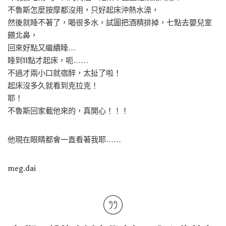
不魯斯怎麼按摩都沒用，只好起床沖熱水澡，
然後就睡不著了，喝很多水，試圖把酒精排掉，七點去嬰兒室
餵北鼻，
回來好點又繼續睡…
睡到11點才起床，呃……
不過才兩小口就宿醉，太扯了啦！
起床沒多久就看到克拉克！
耶！
不魯斯回家載他來的，真開心！！！
他現在眼睛都會一直看著我耶……
meg.dai