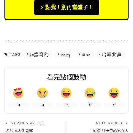
⚡️ 點我！別再當盤子！
20歲寫的
baby
nina
哈囉北鼻
TAGS:
看完點個鼓勵
0
0
0
0
0
PREVIOUS ARTICLE
NEXT ARTICLE
[照片]20天後見囉
[紀錄]月子中心第九天