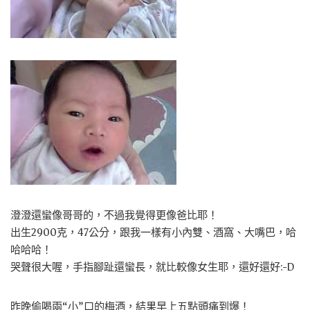
澄澄還蠻像哥哥的，不過我覺得更像爸比耶！
出生2900克，47公分，跟我一樣有小內雙、酒窩、大嘴巴，哈
哈哈哈！
哭聲很大喔，手指腳趾還蠻長，就比較像女生耶，還好還好:-D
昨晚偷喝兩“小”口的梅酒，結果早上五點頭痛到爆！