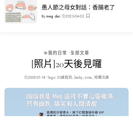
愚人節之母女對話：香腸老了
By
meg dai
2023-04-02
Posted
by
☕️我的日常
全部文章
[照片]20天後見囉
2005-01-18
Tags:
20歲寫的
baby
nina
哈囉北鼻