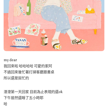
my dear
我回來啦 哈哈哈哈 可愛的家阿
不過回來後忙著打掃客廳跟書桌
所以還是挺忙的
澄澄第一天回家 目前為止表現的還ok
下午居然還睡了五小時耶
哈