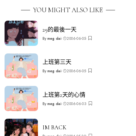
YOU MIGHT ALSO LIKE
29的最後一天
By
meg dai
2006-06-05
Posted
by
上班第三天
By
meg dai
2006-06-05
Posted
by
上班第2天的心情
By
meg dai
2006-06-03
Posted
by
IM BACK