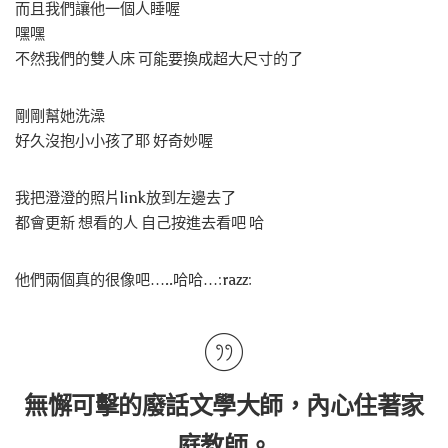
而且我們讓他一個人睡喔
嘿嘿
不然我們的雙人床 可能要換成超大尺寸的了
剛剛幫她洗澡
好久沒抱小小孩了耶 好奇妙喔
我把澄澄的照片link放到左邊去了
都會更新 想看的人 自己按進去看吧 哈
他們兩個真的很像吧…..哈哈…:razz:
無懈可擊的廢話文學大師，內心住著家
庭教師。