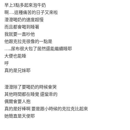
早上3點多起來泡牛奶
啊….這種痛苦的日子又來啦
澄澄喝奶的速度超慢
而且都會喝到睡著
我就要一直吵他
他跟克拉克很像的一點是
…..尿布很大包了居然還能繼續睡耶
大便也能睡
呼
真的是兄妹耶
澄澄除了要喝奶的時候會哭
其他時間都在睡覺 還蠻乖的
偶爾會要人抱
真的是好棒啊 要是跟小時候的克拉克比起來
她簡直是天使耶