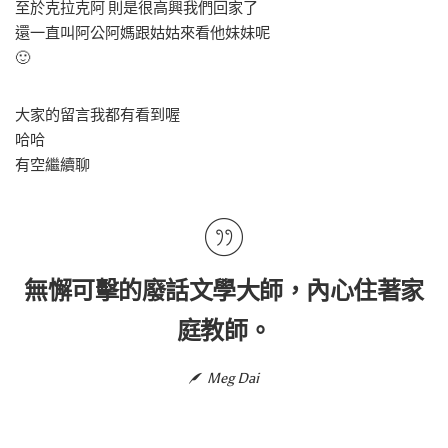
至於克拉克阿 則是很高興我們回家了
還一直叫阿公阿媽跟姑姑來看他妹妹呢
🙂
大家的留言我都有看到喔
哈哈
有空繼續聊
無懈可擊的廢話文學大師，內心住著家
庭教師。
Meg Dai