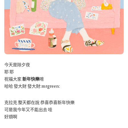
今天是除夕夜
耶 耶
祝福大家
新年快樂
唷
哈哈 發大財 發大財:mrgreen:
克拉克 整天都在說 恭喜恭喜新年快樂
可是我今年又不能出去 哇
好煩啊