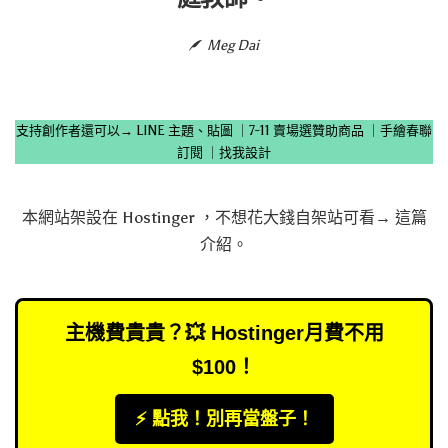
Meg Dai
支持創作者還可以→
LINE 主題、貼圖
｜
7-11 賣場選贊助商品
｜
手繪春聯
訂閱
｜
找我設計
本網站架設在
Hostinger
，不想花大錢自架站可看→
這篇
介紹
。
主機費貴貴？💥 Hostinger月費不用
$100！
⚡️ 點我！別再當盤子！