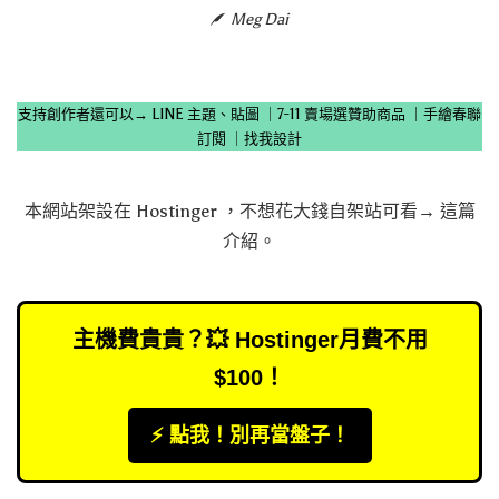
Meg Dai
支持創作者還可以→
LINE 主題、貼圖
｜
7-11 賣場選贊助商品
｜
手繪春聯
訂閱
｜
找我設計
本網站架設在
Hostinger
，不想花大錢自架站可看→
這篇
介紹
。
主機費貴貴？💥 Hostinger月費不用
$100！
⚡️ 點我！別再當盤子！