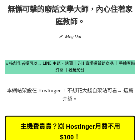
無懈可擊的廢話文學大師，內心住著家
庭教師。
Meg Dai
支持創作者還可以→
LINE 主題、貼圖
｜
7-11 賣場選贊助商品
｜
手繪春聯
訂閱
｜
找我設計
本網站架設在
Hostinger
，不想花大錢自架站可看→
這篇
介紹
。
主機費貴貴？💥 Hostinger月費不用
$100！