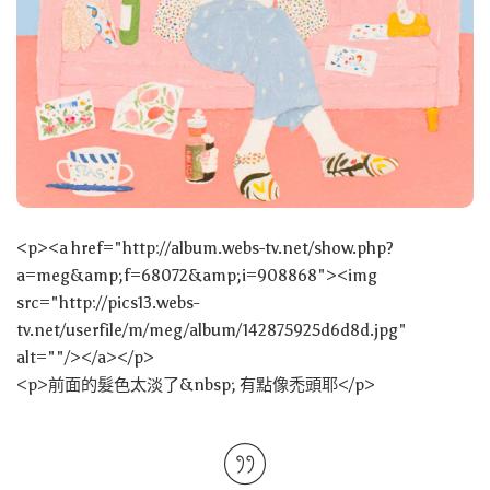
<p><a href="http://album.webs-tv.net/show.php?
a=meg&amp;f=68072&amp;i=908868"><img
src="http://pics13.webs-
tv.net/userfile/m/meg/album/142875925d6d8d.jpg"
alt=""/></a></p>
<p>前面的髮色太淡了&nbsp; 有點像禿頭耶</p>