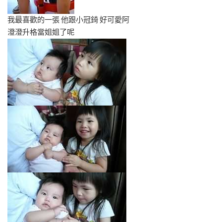
我最喜歡的一張 他跟小冠錡 好可愛阿
澄澄升格當姐姐了呢