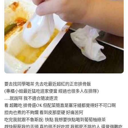
要去找同學喝茶 先去吃最近超紅的正忠排骨飯
(專櫃小姐最近猛吃這家便當 經過也很多人在排隊)
….就說咩 我不適合隨波逐流
看 超難吃 排骨還OK 但配菜簡直是塞牙縫都覺得好不可口啊
控肉也煮的不夠爛 看到皮那麼硬 好痛苦阿
吃完我就跟不魯斯說: 快點 我想要快點喝到葡萄柚綠茶
趕快壓壓我的舌頭 真的很不好吃捏 我那麼不挑的人 還覺得難吃