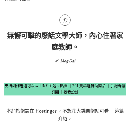
無懈可擊的廢話文學大師，內心住著家
庭教師。
Meg Dai
支持創作者還可以→
LINE 主題、貼圖
｜
7-11 賣場選贊助商品
｜
手繪春聯
訂閱
｜
找我設計
本網站架設在
Hostinger
，不想花大錢自架站可看→
這篇
介紹
。