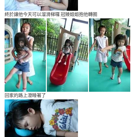
終於讓他今天可以溜滑梯囉 冠臻姐姐抱他轉圈
回家的路上澄睡著了