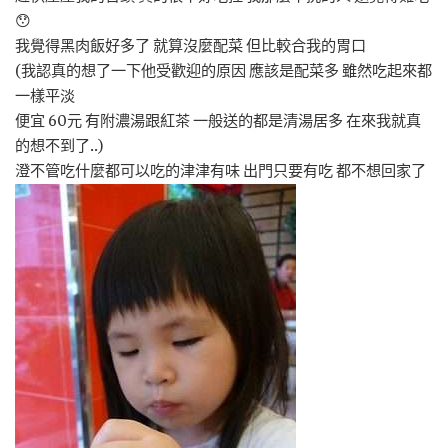
😯
我覺得黑肉飯好多了 就算沒麼配菜 但比較合我的胃口
(我認真的想了一下他受歡迎的原因 應該是配菜多 雖然吃起來都
一樣平淡
便宜 60元 有附濃湯跟紅茶 一般送的都是清湯居多 在來我就真
的想不到了..)
澄不管吃什麼都可以吃的津津有味 出門只要有吃 都不想回家了