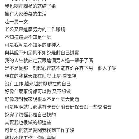
我也糊裡糊塗的就結了婚
擁有大家羨慕的生活
哇一男一女
老公又是這麼努力的工作賺錢
不知道還要不知足什麼
可是我就是不知足的那種人
與其說不知足倒不如說是對自己誠實
我的人生就註定要跟這個男人過一輩子了嗎
是不是從那一刻起心裡就不能容許在容下另一個人了呢
現在的我整天都在睡覺 上網 看電視
沒有工作 越來越討厭現在的自己
好像什麼事情都可以做 又不想做
好像錢對我來說根本不是什麼大問題
可是明明就很窮還有卡費保險費健保費跟一些交際費
說穿了煩惱都是自己找的
其實我也很懶的想這些
可是你們就是愛問我找到工作了沒
我找不找工作干你屁事阿