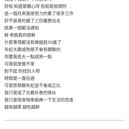
好啦 知道是關心咩 但就是很煩阿
這一個月來我很努力的看了很多工作
好不容易的選了三份履歷出去
結果一個都沒通知
幹 老娘真的很幹
什麼事情都沒有做過就30歲了
年紀大跟成熟是不會有關聯的
你要我長大一點成熟一點
可我就是做不來
對不起 你找別人吧
時間是一直在過
可是思想跟年紀並不會成正比
我只是成了光看外表的傢伙
我只是用食物來麻痺一下生活的空虛
越來越笨 越吃越胖