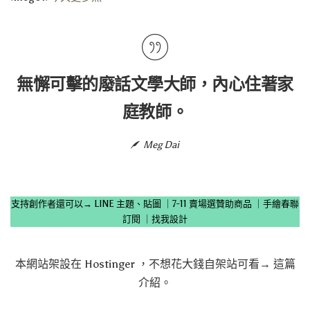
無懈可擊的廢話文學大師，內心住著家
庭教師。
Meg Dai
支持創作者還可以→
LINE 主題、貼圖
｜
7-11 賣場選贊助商品
｜
手繪春聯
訂閱
｜
找我設計
本網站架設在
Hostinger
，不想花大錢自架站可看→
這篇
介紹
。