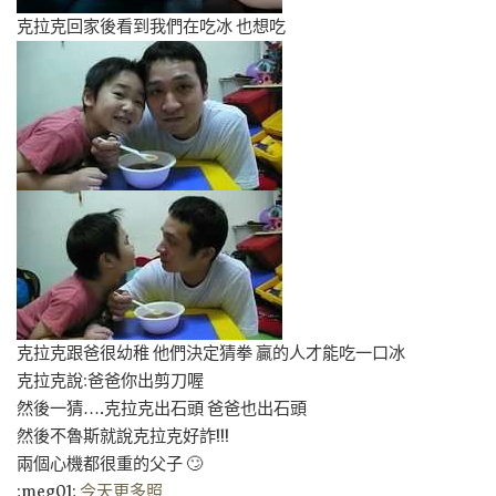
克拉克回家後看到我們在吃冰 也想吃
克拉克跟爸很幼稚 他們決定猜拳 贏的人才能吃一口冰
克拉克說:爸爸你出剪刀喔
然後一猜….克拉克出石頭 爸爸也出石頭
然後不魯斯就說克拉克好詐!!!
兩個心機都很重的父子 🙄
:meg01:
今天更多照