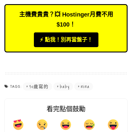
主機費貴貴？💥 Hostinger月費不用
$100！
⚡️ 點我！別再當盤子！
30歲寫的
baby
nina
TAGS:
看完點個鼓勵