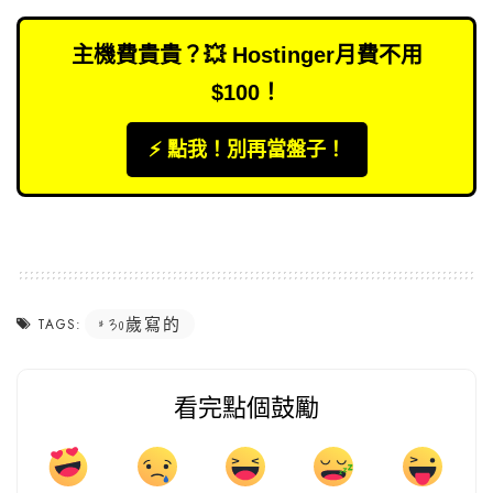
主機費貴貴？💥 Hostinger月費不用
$100！
⚡️ 點我！別再當盤子！
30歲寫的
TAGS:
看完點個鼓勵