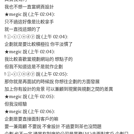
我也不想一直當網頁設計
★megic 說 (上午 02:04):
只不過這好像是比較拿手
就一直找這類的了
! ⓙ-ⓒⓘⓝⓓⓨ 說 (上午 02:04):
企劃就是要比較積極拉 你平淡慣了
★megic 說 (上午 02:04):
我比較喜歡當規劃網站的 想點子的
但我不知道這是不是就作企劃
! ⓙ-ⓒⓘⓝⓓⓨ 說 (上午 02:05):
那你就是再面試的時候說 你想往企劃的方面發展
加上你有設計的背景 可以兼顧到現實與規劃之間的差異
★megic 說 (上午 02:05):
但我沒經驗
★megic 說 (上午 02:06):
企劃是要直接面對客戶的嘛
要一兼兩顧 不要說 不會設計 不過要到茶也沒問題