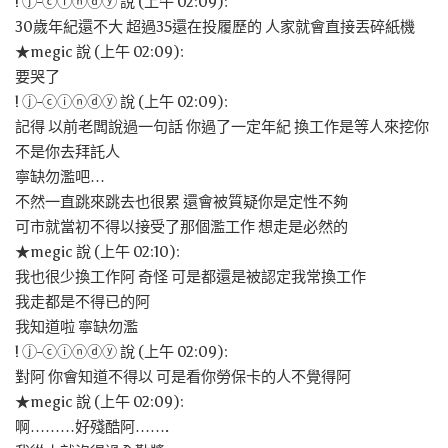
! ⓙ-ⓒⓘⓝⓓⓨ 說 (上午 02:09):
30歲年紀還不大 超過35還在投履歷的 人家就會直接丟碎紙機
★megic 說 (上午 02:09):
要哭了
! ⓙ-ⓒⓘⓝⓓⓨ 說 (上午 02:09):
記得 以前老闆說過一句話 你過了一定年紀 換工作是等人來挖你
不是你去拜託人
寧缺勿濫吧…
不然一直跳來跳去也很累 還會被質疑你是定性不夠
可市就當初不得以接受了那個濫工作 想走是必然的
★megic 說 (上午 02:10):
我也很少換工作阿 奇怪 可是都還是被認定我常換工作
我走都是不得已的阿
我知道啦 寧缺勿濫
! ⓙ-ⓒⓘⓝⓓⓨ 說 (上午 02:09):
對阿 你會知道不得以 可是看你勞保卡的人不覺得阿
★megic 說 (上午 02:09):
啊………好殘酷阿…….