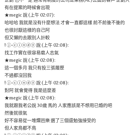
企劃 也不一定 通常有制度的公司是業務(AE)去面對客戶 企劃只
有在提案的時候會出現
★megic 說 (上午 02:07):
哈哈哈 我就是沒有什麼想法 才會一直都這樣 前不前後不後的
也很討厭這樣的自己阿
但又懶的去跟別人計較
! ⓙ-ⓒⓘⓝⓓⓨ 說 (上午 02:08):
找工作實在很容易磨人志氣
★megic 說 (上午 02:08):
這一個多月 我只有投三張履歷
不過都沒回我
! ⓙ-ⓒⓘⓝⓓⓨ 說 (上午 02:08):
對阿 就會覺得 我是這麼差
★megic 說 (上午 02:08):
我就跟我老公說 30歲 馬的 人家應該是不想用已婚的吧
然後就很氣
好不容易從一堆爛芭樂 選了三個還勉強接受的
但人家鳥都不鳥