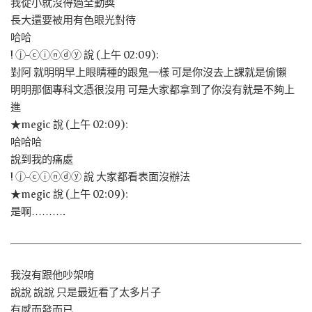
我從小就沒得過全勤獎
長大還要被用有色眼光對待
哈哈
! ⓙ-ⓒⓘⓝⓓⓨ 說 (上午 02:09):
對阿 就明明早上眼睛種的跟鬼一樣 可是你沒去上課就是偷懶
明明那個專科文憑很沒用 可是大家都拿到了你沒有就是不夠上
進
★megic 說 (上午 02:09):
哈哈哈
說到我的痛處
! ⓙ-ⓒⓘⓝⓓⓨ 說 大家都看表面沒辦法
★megic 說 (上午 02:09):
是啊……….
我沒有跟他吵架唷
說說 說說 只是最近看了太多片子
有感而發而已