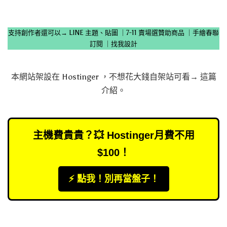
支持創作者還可以→
LINE 主題、貼圖
｜
7-11 賣場選贊助商品
｜
手繪春聯
訂閱
｜
找我設計
本網站架設在
Hostinger
，不想花大錢自架站可看→
這篇
介紹
。
主機費貴貴？💥 Hostinger月費不用
$100！
⚡️ 點我！別再當盤子！