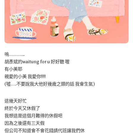
嗚………..
胡彥斌的waitung for u 好好聽 喔
有小美耶
親愛的小美 我愛你!!!!
(噓….不要說我大他好幾歲之類的話 我會生氣)
這幾天好忙
終於今天又休假了
我想這是這個月難得的休假吧
因為之後還有三天假
但公司不知道會不會花錢請代班讓我們休