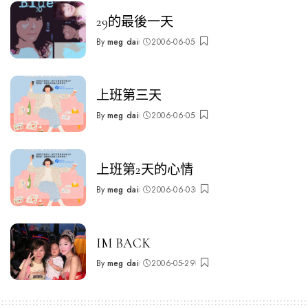
29的最後一天
By
meg dai
2006-06-05
Posted
by
上班第三天
By
meg dai
2006-06-05
Posted
by
上班第2天的心情
By
meg dai
2006-06-03
Posted
by
IM BACK
By
meg dai
2006-05-29
Posted
by