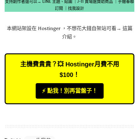
支持創作者還可以→
LINE 主題、貼圖
｜
7-11 賣場選贊助商品
｜
手繪春聯
訂閱
｜
找我設計
本網站架設在
Hostinger
，不想花大錢自架站可看→
這篇
介紹
。
主機費貴貴？💥 Hostinger月費不用
$100！
⚡️ 點我！別再當盤子！