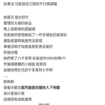
如果沒 可能就自己撐到不行再請囉
前兩天 我也好忙
整理四大箱的新品
晚上接客接的還蠻順
但是居然發現被偷了一件芋頭色的高領衣
重點是當時我居然沒發現
事後回想才知道是那對男女偷的
好過份喔
她們買了六千多耶 有差這件1380的嗎???
然後隔壁櫃的小姐說 就是有
這樣他等於花四千多買到七件耶
….
幹幹幹
我每天都在
詛咒偷我衣服的人下地獄
爲什麼爲什麼
這樣很有成就感嗎