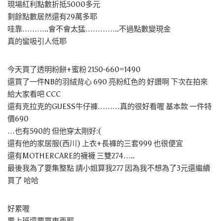
現場紅利點數折抵5000多元
剩餘點數居然還有29萬多耶
哇靠………..會不會太猛…………..不過點數變現金
真的蠻吸引人低耶
今天買了透明粉餅+蜜粉 2150-660=1490
還買了一件NB的羽絨背心 690 亮粉紅色的 好讚啊 下次在拍來
給大家看吧 CCC
還有克拉克的GUESS牛仔褲………真的很好看喔 基本款 一件特
價690
…也有590的 但他穿太剛好:(
還有他的家居服(西川) 上衣+長褲的三套999 也很便宜
還有MOTHERCARE的襪襪 三雙274…..
最後我為了要集整點 請小姐算我277 因為我不想為了3元還繼續
買了 哈哈
好累喔