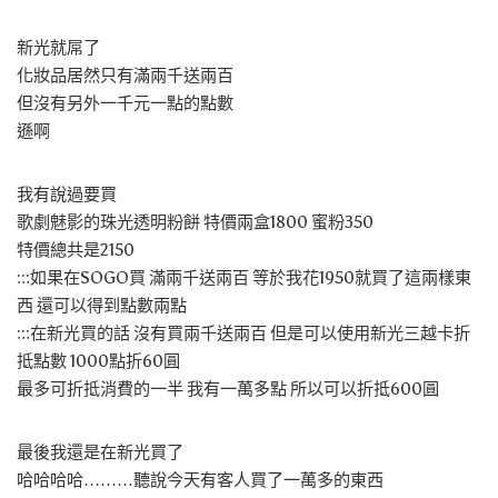
新光就屌了
化妝品居然只有滿兩千送兩百
但沒有另外一千元一點的點數
遜啊
我有說過要買
歌劇魅影的珠光透明粉餅 特價兩盒1800 蜜粉350
特價總共是2150
:::如果在SOGO買 滿兩千送兩百 等於我花1950就買了這兩樣東
西 還可以得到點數兩點
:::在新光買的話 沒有買兩千送兩百 但是可以使用新光三越卡折
抵點數 1000點折60圓
最多可折抵消費的一半 我有一萬多點 所以可以折抵600圓
最後我還是在新光買了
哈哈哈哈………聽說今天有客人買了一萬多的東西