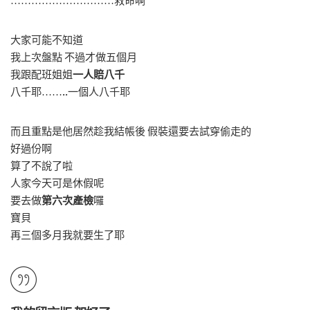
…………………………救命啊
大家可能不知道
我上次盤點 不過才做五個月
我跟配班姐姐
一人賠八千
八千耶……..一個人八千耶
而且重點是他居然趁我結帳後 假裝還要去試穿偷走的
好過份啊
算了不說了啦
人家今天可是休假呢
要去做
第六次產檢
囉
寶貝
再三個多月我就要生了耶