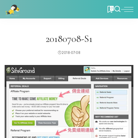
0
20180708-S1
2018-07-08