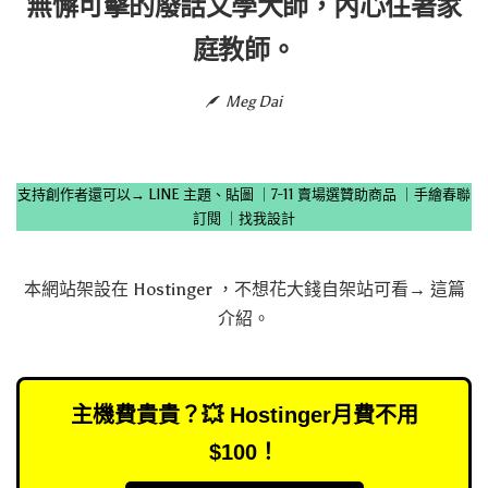
無懈可擊的廢話文學大師，內心住著家
庭教師。
Meg Dai
支持創作者還可以→
LINE 主題、貼圖
｜
7-11 賣場選贊助商品
｜
手繪春聯
訂閱
｜
找我設計
本網站架設在
Hostinger
，不想花大錢自架站可看→
這篇
介紹
。
主機費貴貴？💥 Hostinger月費不用
$100！