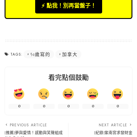
⚡️ 點我！別再當盤子！
30歲寫的
加拿大
TAGS:
看完點個鼓勵
0
0
0
0
0
PREVIOUS ARTICLE
NEXT ARTICLE
[推薦]夢與愛情！感動與笑聲組成
[紀錄]紫南宮求發財金