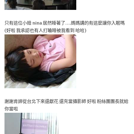
只有這位小妞 nina 居然睡著了….媽媽講的有這麼讓你入眠嗎
(好啦 我承認也有人打瞌睡被我看到 哈哈)
謝謝肯諦從台北下來還獻花 還充當攝影師 好啦 粉絲團團長就給
你當啦