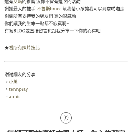
還有
艾瑪
的推薦 沒你不會有這次的活動
謝謝最大的推手-
不魯斯bruce
幫我帶小孩讓我可以到處啪啪走
謝謝所有支持我的網友們 真的很感動
你們讓我的生命一點都不寂寞啊~
有寫BLOG或直接留言也跟我分享一下你的心得吧
★
看所有照片按此
謝謝網友的分享
。
小薰
。
tennpray
。
annie