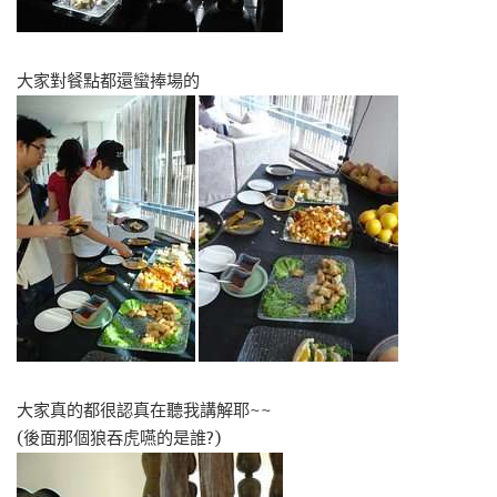
大家對餐點都還蠻捧場的
大家真的都很認真在聽我講解耶~~
(後面那個狼吞虎嚥的是誰?)