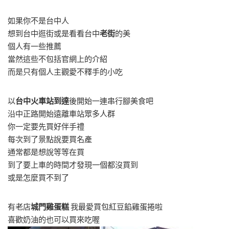
如果你不是台中人
想到台中逛街或是看看台中
老街
的美
個人有一些推薦
當然這些不包括官網上的介紹
而是只有個人主觀愛不釋手的小吃
以
台中火車站到達
後開始一連串行腳美食吧
沿中正路開始遠離車站眾多人群
你一定要先買好伴手禮
每次到了景點說要買名產
通常都是想說等等在買
到了要上車的時間才發現一個都沒買到
或是怎麼買不到了
有老店
城門雞蛋糕
我最愛買包紅豆餡雞蛋捲啦
喜歡奶油的也可以買來吃喔