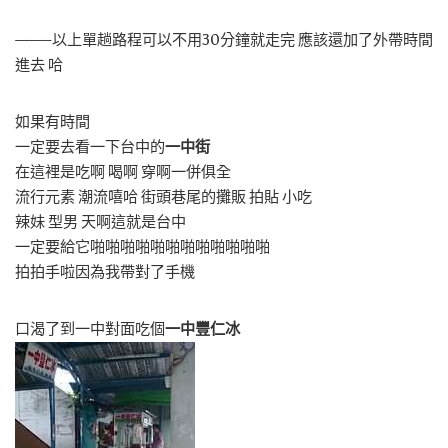
——–以上單趟路程可以不用30分鐘就走完 應該還加了外帶時間
進去 哈
如果有時間
一定要去看一下台中的
一中街
在這裡是吃啊 喝啊 穿啊一併俱全
流行元素 潮流嘻哈 街頭巷尾的攤販 拍貼 小吃
辣妹 型男 天啊這就是台中
一定要給它啪啪啪啪啪啪啪啪啪啪啪啪
拍拍手啦因為我帶對了手機
口渴了到一中對面吃個
一中豐仁冰