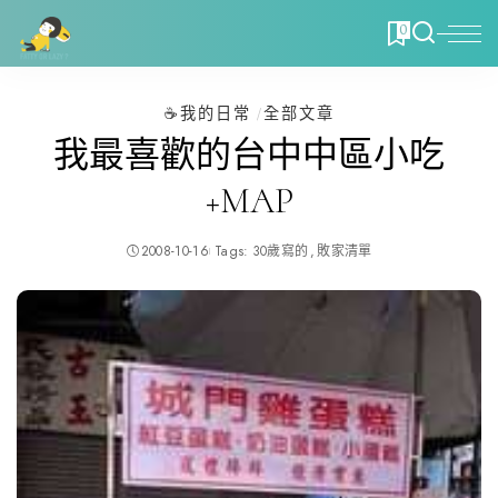
0
☕️我的日常
全部文章
我最喜歡的台中中區小吃
+MAP
2008-10-16
Tags:
30歲寫的
敗家清單