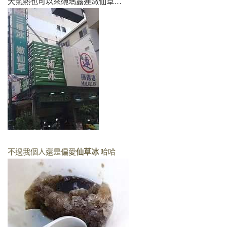
天氣熱也可以來碗瑪露連嫩仙草…
不過我個人還是偏愛
仙草冰
哈哈