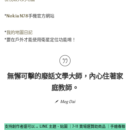
*
Nokia N78
手機官方網站
*
我的地圖日記
*要在戶外才能使用衛星定位功能唷！
無懈可擊的廢話文學大師，內心住著家
庭教師。
Meg Dai
支持創作者還可以→
LINE 主題、貼圖
｜
7-11 賣場選贊助商品
｜
手繪春聯