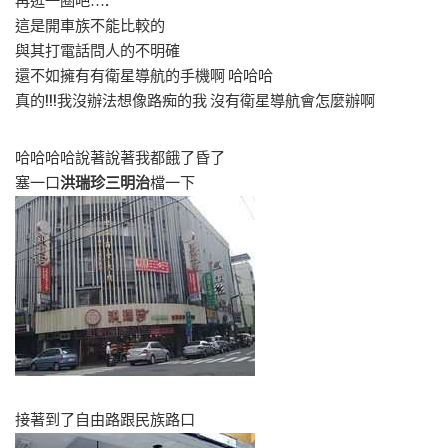
再逛一圈吧….
這是開車族不能比較的
與其打電話問人的不明確
還不如擁有有衛星導航的手機啊 哈哈哈
真的!!!我沒辦法想像路痴的我 沒有衛星導航會怎麼辦啊
哈哈哈哈說著說著我都餓了昏了
塞一口
洪瑞珍三明治
檔一下
接著到了自由路跟民族路口