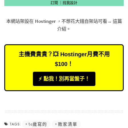
訂閱
｜
找我設計
本網站架設在
Hostinger
，不想花大錢自架站可看→
這篇
介紹
。
主機費貴貴？💥 Hostinger月費不用
$100！
⚡️ 點我！別再當盤子！
30歲寫的
敗家清單
TAGS: