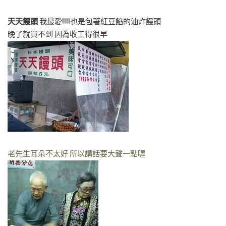
天天饅頭
我最愛!!!!也是包著紅豆餡的油炸饅頭
晚了就買不到 因為收工得很早
老先生耳朵不太好 所以講話要大聲一點喔