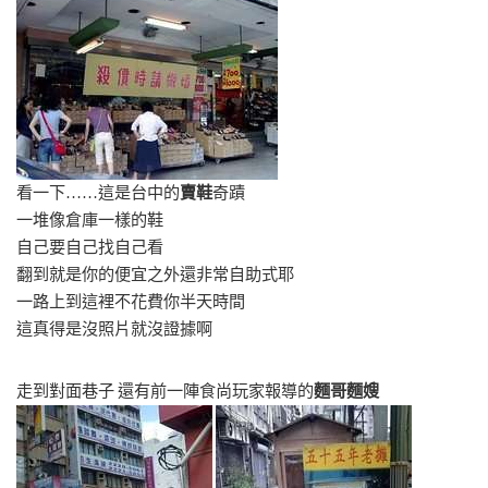
看一下……這是台中的
賣鞋
奇蹟
一堆像倉庫一樣的鞋
自己要自己找自己看
翻到就是你的便宜之外還非常自助式耶
一路上到這裡不花費你半天時間
這真得是沒照片就沒證據啊
走到對面巷子 還有前一陣食尚玩家報導的
麵哥麵嫂