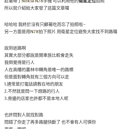
趁著帶了
Nokia N78
手機 可以利用他的
衛星定位
拍照
所以就介紹給大家發了這篇文章囉
哈哈哈 我終於沒有只顧著吃而忘了拍照啦~
另一方面是用
N78
拍下照片 用衛星定位避免大家找不到路囉
說到迷路啊
其實大部分都說是開車族比較會走失
我倒覺得是行人
人在高樓的叢林中轉角是唯一的路標
但是面對轉角就有三個方向可以走
1.通常是打電話請教在地的朋友
2.不然就是問一下趕路的行人
3.旁邊的店家也許都不是本地人呢
也許問對人就找對路
問錯了你走了再多路腿快斷了 也不會有人可憐你