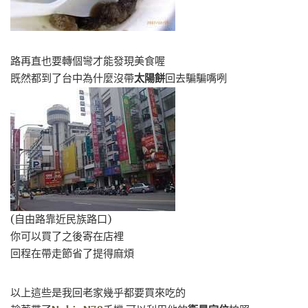
路再直也要轉個彎才能發現美食喔
既然都到了台中為什麼沒帶
太陽餅
回去騙騙嘴咧
(自由路靠近民族路口)
你可以買了之後寄在店裡
回程在帶走節省了提得麻煩
以上這些是我回老家幾乎都要買來吃的