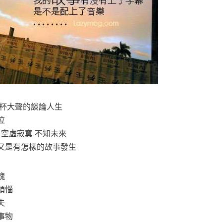
酒杯大聲的談論人生
泣
 空虛寂寞 不知未來
又是有怎樣的故事發生
魂
煩惱
夫
事物