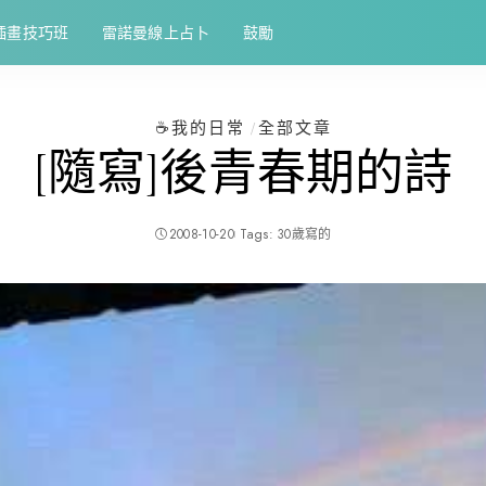
插畫技巧班
雷諾曼線上占卜
鼓勵
☕️我的日常
全部文章
[隨寫]後青春期的詩
2008-10-20
Tags:
30歲寫的