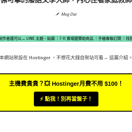
Meg Dai
創作者還可以→
LINE 主題、貼圖
｜
7-11 賣場選贊助商品
｜
手繪春聯訂閱
｜
找
本網站架設在
Hostinger
，不想花大錢自架站可看→
這篇介紹
主機費貴貴？💥 Hostinger月費不用 $100！
⚡️ 點我！別再當盤子！