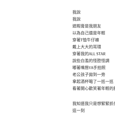
我說
我說
遮暇膏是我朋友
以為自己還是年輕
穿著T恤牛仔褲
戴上大大的耳環
穿著我的ALL STAR
說些白濫的怪腔怪調
嘟著嘴唇YA手拍照
老公孩子拋到一旁
拿起酒杯喝了一巡一巡
看著開心歡笑著年輕的
我知道我只是想緊緊抓
這一刻