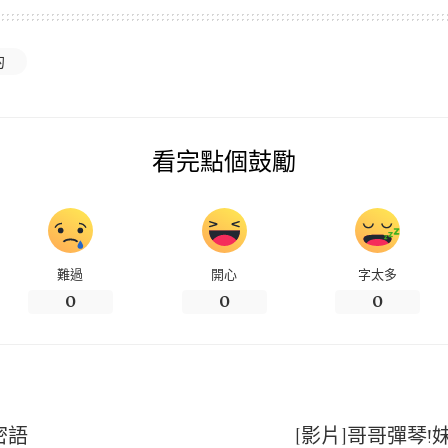
的
看完點個鼓勵
難過
開心
字太多
0
0
0
密語
[影片]哥哥彈琴