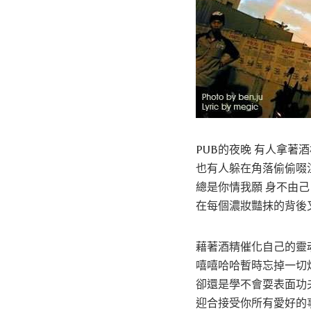
PUB的夜晚 有人拿著
也有人躲在角落偷偷啜
總是你情我願 身不由己
在每個濃妝豔抹的背後
藉著酒精催化自己的靈
嘻嘻哈哈暫時忘掉一切
卻還是學不會耍表面功
迎合接受你所有愛好的