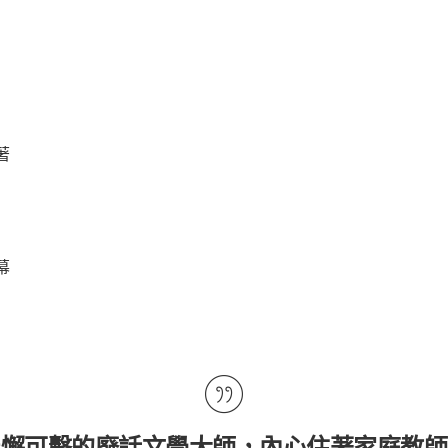
著
幕
無懈可擊的廢話文學大師，內心住著家庭教師