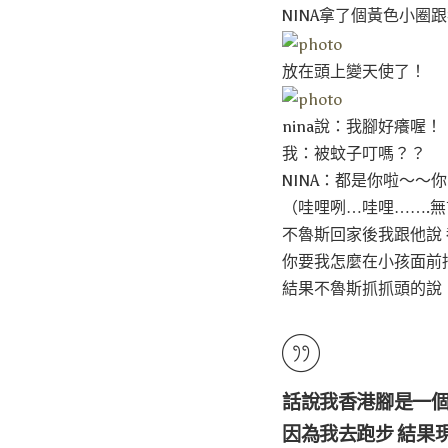
NINA拿了個黃色小圈
放在頭上變天使了！
nina說：我腳好癢喔！
我：被蚊子叮嗎？？
NINA：都是你啦～～
（哇哩咧…哇哩…….無
不魯斯回家後我跟他說
你要我怎麼在小孩面前
結果不魯斯抓抓頭的說：
話說我香港腳是一個
因為我去跑步 結果