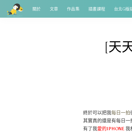
關於
文章
作品集
插畫課程
台北Q版
[天天
終於可以把我
每日一拍
其實真的還是有每日一拍
有了我
愛的IPHONE
我