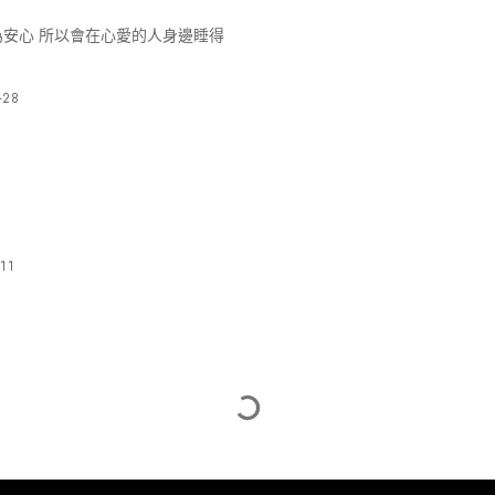
為安心 所以會在心愛的人身邊睡得
-28
-11