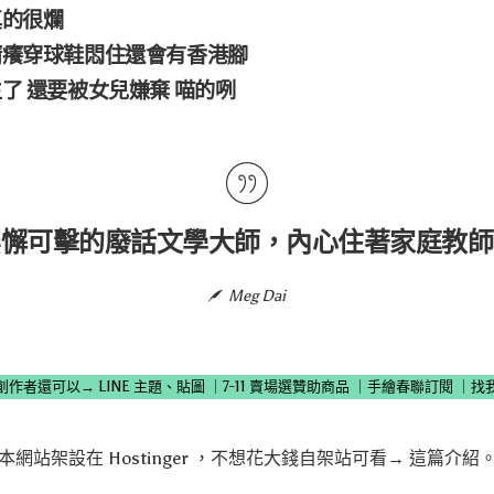
真的很爛
睛癢穿球鞋悶住還會有香港腳
了 還要被女兒嫌棄 喵的咧
無懈可擊的廢話文學大師，內心住著家庭教師
Meg Dai
創作者還可以→
LINE 主題、貼圖
｜
7-11 賣場選贊助商品
｜
手繪春聯訂閱
｜
找
本網站架設在
Hostinger
，不想花大錢自架站可看→
這篇介紹