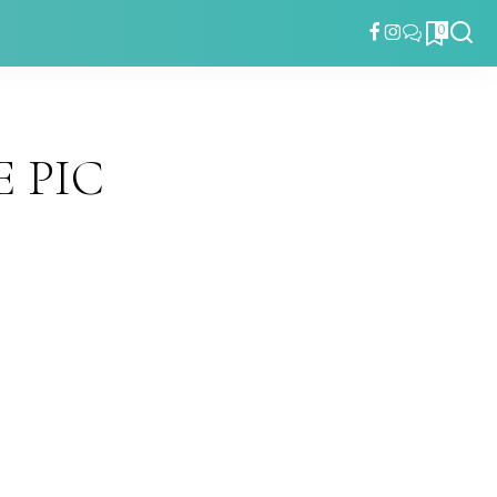
0
 PIC