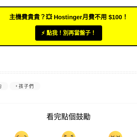
主機費貴貴？💥 Hostinger月費不用 $100！
⚡️ 點我！別再當盤子！
的
孩子們
看完點個鼓勵