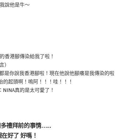
跟我說他是牛～
你的香港腳傳染給我了啦！
言）
 都是你說我香港腳啦！現在他說他腳癢是我傳染的啦
抬的起頭啊！嗚阿！！！哇！！！
NINA真的是太可愛了！
多禮拜前的事情…..
現在好了 好嗎！