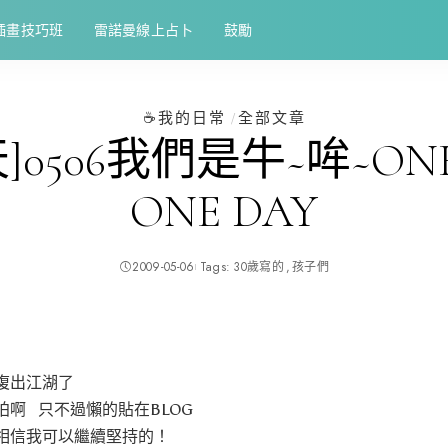
插畫技巧班
雷諾曼線上占卜
鼓勵
☕️我的日常
全部文章
]0506我們是牛~哞~ONE
ONE DAY
2009-05-06
Tags:
30歲寫的
孩子們
復出江湖了
啊 只不過懶的貼在BLOG
相信我可以繼續堅持的！