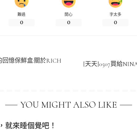
難過
開心
字太多
0
0
0
的回憶保鮮盒:關於RICH
[天天]0507買給N
YOU MIGHT ALSO LIKE
，就來睡個覺吧！