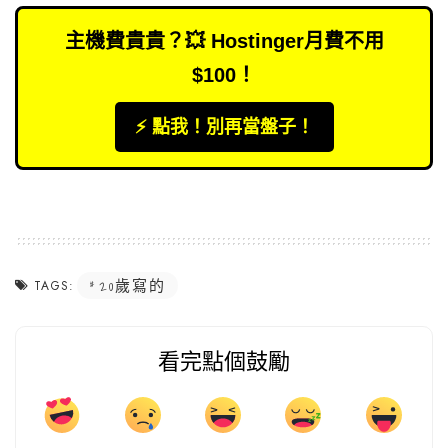
主機費貴貴？💥 Hostinger月費不用
$100！
⚡️ 點我！別再當盤子！
20歲寫的
TAGS:
看完點個鼓勵