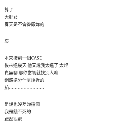
算了
大肥女
春天是不會眷顧妳的
哀
本來接到一個CASE
後來過幾天 他又說我太遠了 太趕
真無聊 那你當初就找別人嘛
網路還分什麼遠近的
茄……………………
是說也沒差妳這個
我是餓不死的
雖然很窮