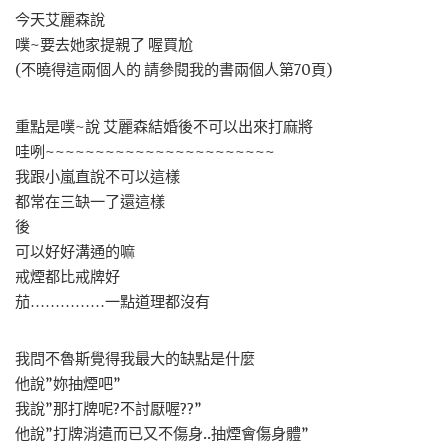
今天艾麗森說
噗~要去她家提親了 喔買尬
(不曉得這兩個人的 請參閱我的書兩個人第70頁)
重點是噗~說 艾麗森結婚後不可以出來打麻將
哇咧~~~~~~~~~~~~~~~~~~~~~~~
我跟小嵐直說不可以這樣
都常在三缺一了還這樣
後
可以好好溝通的嘛
戒煙都比戒牌好
茄……………一點道理都沒有
我問不魯斯覺得我最大的缺點是什麼
他說”妳抽煙吧”
我說”那打牌呢?不討厭喔??”
他說”打牌消遣而已又不傷身..抽煙會傷身體”