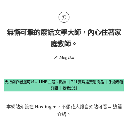
無懈可擊的廢話文學大師，內心住著家
庭教師。
Meg Dai
支持創作者還可以→
LINE 主題、貼圖
｜
7-11 賣場選贊助商品
｜
手繪春聯
訂閱
｜
找我設計
本網站架設在
Hostinger
，不想花大錢自架站可看→
這篇
介紹
。