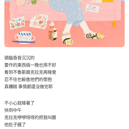
頭腦昏昏沉沉的
要作的東西搞一晚也用不好
看到不魯斯跟克拉克再睡覺
忍不住也躲進他們的懷抱
真糟糕 事情都還沒做完耶
不小心就睡著了
快到中午
克拉克咿咿呀呀的把我叫醒
他肚子餓了