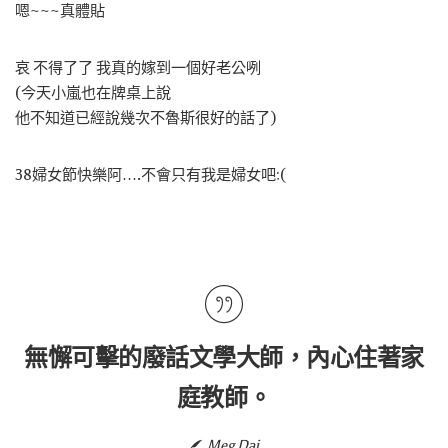
嗯~~~真體貼
哀 不得了了 我真的嫁到一個好老公咧
(今天小嵐也在牌桌上說
他不知道已經說幾次不魯斯很好的話了)
38婦女節快樂阿….不會只有我是婦女吧:(
無懈可擊的廢話文學大師，內心住著家
庭教師。
Meg Dai