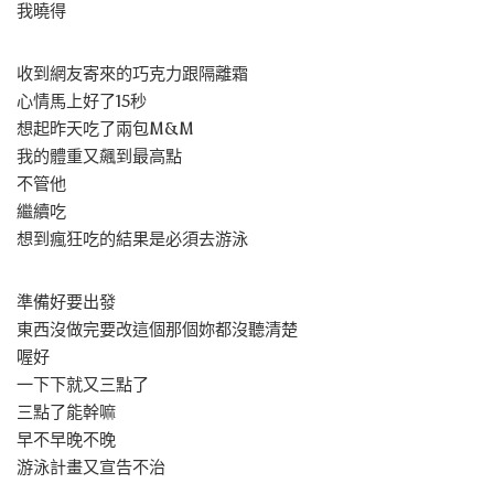
我曉得
收到網友寄來的巧克力跟隔離霜
心情馬上好了15秒
想起昨天吃了兩包M&M
我的體重又飆到最高點
不管他
繼續吃
想到瘋狂吃的結果是必須去游泳
準備好要出發
東西沒做完要改這個那個妳都沒聽清楚
喔好
一下下就又三點了
三點了能幹嘛
早不早晚不晚
游泳計畫又宣告不治