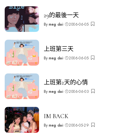
29的最後一天
By
meg dai
2006-06-05
Posted
by
上班第三天
By
meg dai
2006-06-05
Posted
by
上班第2天的心情
By
meg dai
2006-06-03
Posted
by
IM BACK
By
meg dai
2006-05-29
Posted
by