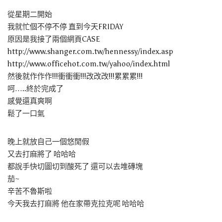
從星期二開始
我就忙個不停不停 直到今天FRIDAY
原因是我接了兩個網頁CASE
http://www.shanger.com.tw/hennessy/index.asp
http://www.officehot.com.tw/yahoo/index.html
然後就作作作!!!衝衝衝!!!改改改!!!累累累!!!
呵…..終於完成了
感覺還真爽啊
鬆了一口氣
晚上就放自己一個悠閒假
又去打麻將了 哈哈哈
都說手快切圖切到酸死了 還可以去堆磚塊
茄~
辛苦不魯斯啦
今天我去打麻將 他在家帶克拉克呢 哈哈哈