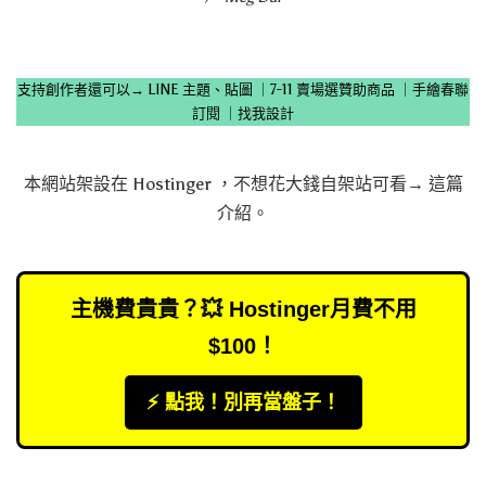
支持創作者還可以→
LINE 主題、貼圖
｜
7-11 賣場選贊助商品
｜
手繪春聯
訂閱
｜
找我設計
本網站架設在
Hostinger
，不想花大錢自架站可看→
這篇
介紹
。
主機費貴貴？💥 Hostinger月費不用
$100！
⚡️ 點我！別再當盤子！