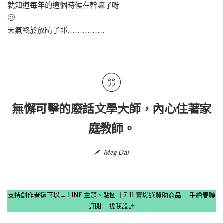
就知道每年的這個時候在幹嘛了呀
🙂
天氣終於放晴了耶……………
無懈可擊的廢話文學大師，內心住著家
庭教師。
Meg Dai
支持創作者還可以→
LINE 主題、貼圖
｜
7-11 賣場選贊助商品
｜
手繪春聯
訂閱
｜
找我設計