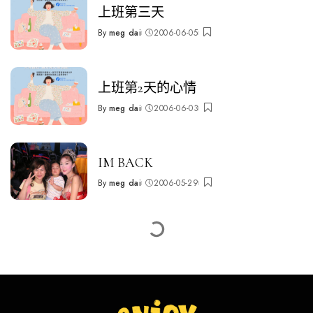
上班第三天
By
meg dai
2006-06-05
Posted
by
上班第2天的心情
By
meg dai
2006-06-03
Posted
by
IM BACK
By
meg dai
2006-05-29
Posted
by