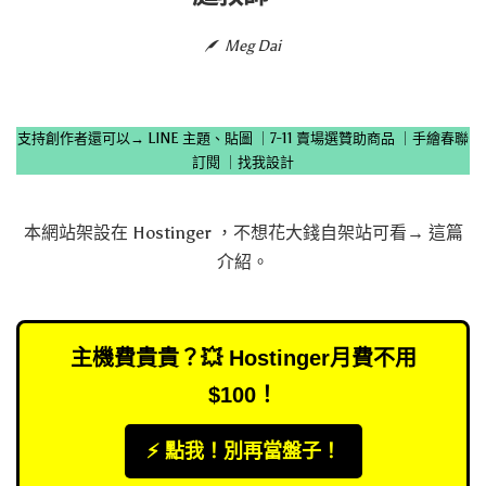
Meg Dai
支持創作者還可以→
LINE 主題、貼圖
｜
7-11 賣場選贊助商品
｜
手繪春聯
訂閱
｜
找我設計
本網站架設在
Hostinger
，不想花大錢自架站可看→
這篇
介紹
。
主機費貴貴？💥 Hostinger月費不用
$100！
⚡️ 點我！別再當盤子！