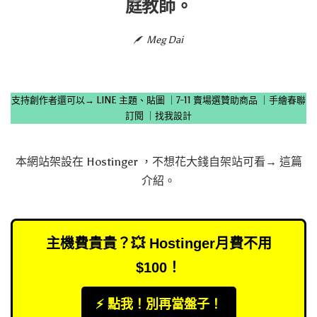
庭教師。
Meg Dai
支持創作者還可以→
LINE 主題、貼圖
｜
7-11 賣場選贊助商品
｜
手繪春聯
訂閱
｜
找我設計
本網站架設在
Hostinger
，不想花大錢自架站可看→
這篇
介紹
。
主機費貴貴？💥 Hostinger月費不用
$100！
⚡️ 點我！別再當盤子！