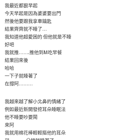
我最近都狠早起
今天早起是因為婆婆要出門
然後他要跟我拿車鑰匙
結果齊齊就不睡了…
我知道他超愛困的 但他就是不睡
好吧
我就推…….推他到M吃早餐
結果回來後
哈哈
一下子就睡著了
在撐阿………
我越來越了解小北鼻的情緒了
例如最近新開發挖耳朵睡眠法
他不睡要吵要鬧
來阿
我就用棉花棒輕輕摳他的耳朵