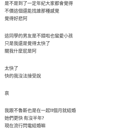
是不是到了一定年紀大家都會覺得
不價這個還能找誰那種感覺
覺得好悲阿
這同學的男友是不錯啦也蠻愛小孩
只是我還是覺得太快了
關我什麼屁是阿
太快了
快的我沒法接受說
哀
我跟不魯斯也是在一起11個月就結婚
她們更快 有沒半年?
現在流行閃電結婚嘛