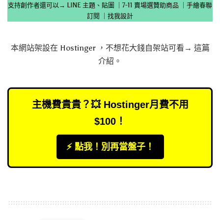
支持創作者還可以→
LINE 主題、貼圖
｜
7-11 賣場選贊助商品
｜
手繪春聯
訂閱
｜
找我設計
本網站架設在
Hostinger
，不想花大錢自架站可看→
這篇
介紹
。
主機費貴貴？💥 Hostinger月費不用
$100！
⚡️ 點我！別再當盤子！