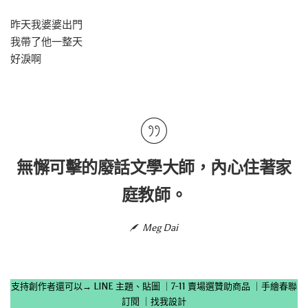
昨天我婆婆出門
我帶了他一整天
好淚啊
無懈可擊的廢話文學大師，內心住著家
庭教師。
Meg Dai
支持創作者還可以→
LINE 主題、貼圖
｜
7-11 賣場選贊助商品
｜
手繪春聯
訂閱
｜
找我設計