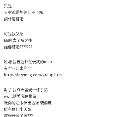
只是……………
大家都還對彼此不了解
談什麼結婚
可是我又想
碼的 太了解之後
誰要結婚???????
哈囉 我最近都在玩我的msn
有空一起來咩^^
https://lazymeg.com/group.htm
對了 我昨天發現一件事情
來….跟著我這樣做
眨你的左眼伸出舌頭 裝俏皮
眨右眼伸出舌頭
發現什麼了嗎???