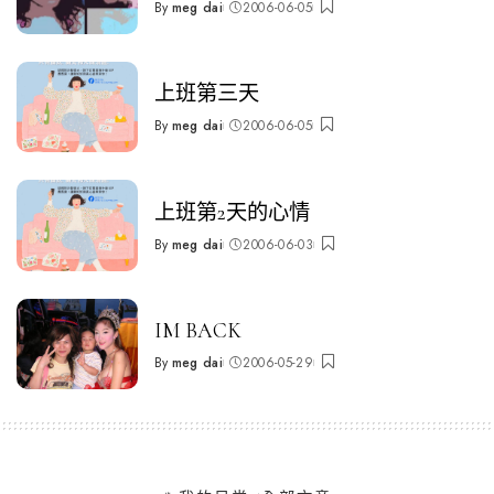
By
meg dai
2006-06-05
Posted
by
上班第三天
By
meg dai
2006-06-05
Posted
by
上班第2天的心情
By
meg dai
2006-06-03
Posted
by
IM BACK
By
meg dai
2006-05-29
Posted
by