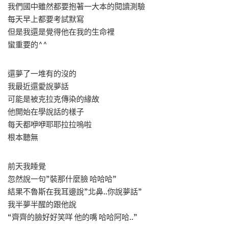
我們國中雖然都要抱著一大本的閱讀測驗
每天早上都要考試默寫
但是我還是覺得他在我的生命裡
蠻重要的^^
還夢了一堆有的沒的
我最近還愛說夢話
可能是被克拉克傳染的緣故
他開始在學說話的樣子
每天都咿咿耶耶拉拉嗚啦
根本聽無
前天我睡覺
忽然說一句”裝那什麼臉 哈哈哈”
結果不魯斯在我耳邊說”北鼻..你說夢話”
我半夢半醒的跟他說
“齊齊的臉好好笑咩 他的嘴 哈哈阿哈..”