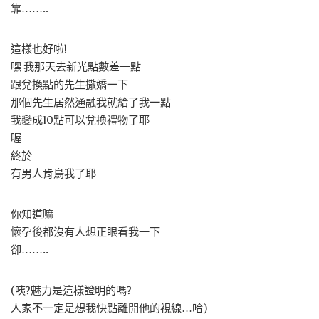
靠……..
這樣也好啦!
嘿 我那天去新光點數差一點
跟兌換點的先生撒嬌一下
那個先生居然通融我就給了我一點
我變成10點可以兌換禮物了耶
喔
終於
有男人肯鳥我了耶
你知道嘛
懷孕後都沒有人想正眼看我一下
卻……..
(咦?魅力是這樣證明的嗎?
人家不一定是想我快點離開他的視線…哈)