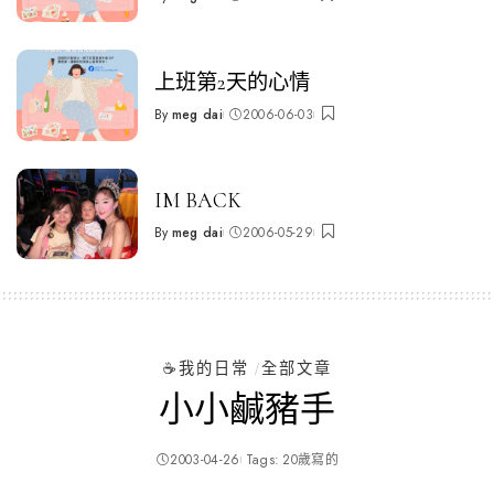
Posted
by
上班第2天的心情
By
meg dai
2006-06-03
Posted
by
IM BACK
By
meg dai
2006-05-29
Posted
by
☕️我的日常
全部文章
小小鹹豬手
2003-04-26
Tags:
20歲寫的