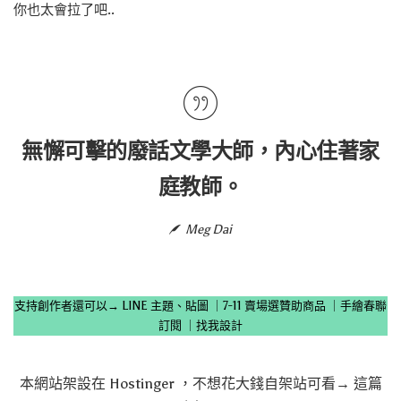
你也太會拉了吧..
無懈可擊的廢話文學大師，內心住著家
庭教師。
Meg Dai
支持創作者還可以→
LINE 主題、貼圖
｜
7-11 賣場選贊助商品
｜
手繪春聯
訂閱
｜
找我設計
本網站架設在
Hostinger
，不想花大錢自架站可看→
這篇