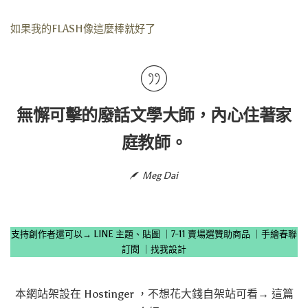
如果我的FLASH像這麼棒就好了
無懈可擊的廢話文學大師，內心住著家
庭教師。
Meg Dai
支持創作者還可以→
LINE 主題、貼圖
｜
7-11 賣場選贊助商品
｜
手繪春聯
訂閱
｜
找我設計
本網站架設在
Hostinger
，不想花大錢自架站可看→
這篇