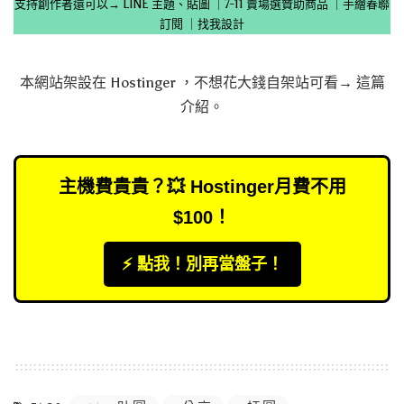
支持創作者還可以→
LINE 主題、貼圖
｜
7-11 賣場選贊助商品
｜
手繪春聯
訂閱
｜
找我設計
本網站架設在
Hostinger
，不想花大錢自架站可看→
這篇
介紹
。
主機費貴貴？💥 Hostinger月費不用
$100！
⚡️ 點我！別再當盤子！