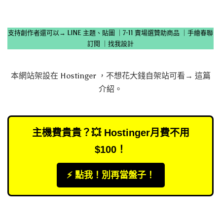
支持創作者還可以→
LINE 主題、貼圖
｜
7-11 賣場選贊助商品
｜
手繪春聯
訂閱
｜
找我設計
本網站架設在
Hostinger
，不想花大錢自架站可看→
這篇
介紹
。
主機費貴貴？💥 Hostinger月費不用
$100！
⚡️ 點我！別再當盤子！