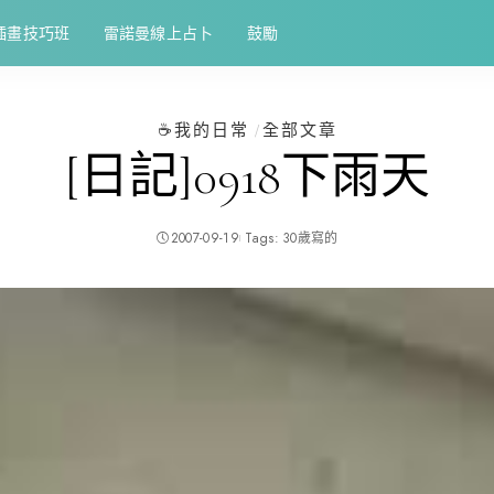
插畫技巧班
雷諾曼線上占卜
鼓勵
☕️我的日常
全部文章
[日記]0918下雨天
2007-09-19
Tags:
30歲寫的