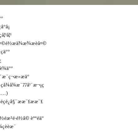
ºº
åºå¡
çå¦¹å¦¹
©é½æä¾æ¾æèå¤©
äºº
¿
å¹´è¼äºº
´æ¯ç¬æ­»æäº
è¼çå¼å¼æ¯77å¹´æ¬¡ç
……)
éçé¿å§¨ææ¨£ææ¨£
æ²é·é½å© èªªéäº
çèèæ¯