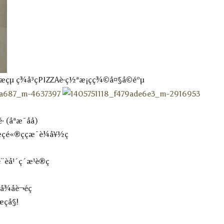
å¤æçµ ç¾å³çPIZZAè·ç½ªæ¡çç¾©å¤§å©éºµ
· (åªæ¯åå)
ç­é«®ççæ¯è¼å¥½ç
¨èå¹´ç´æ¹è®ç
åè¬éç
çå§!