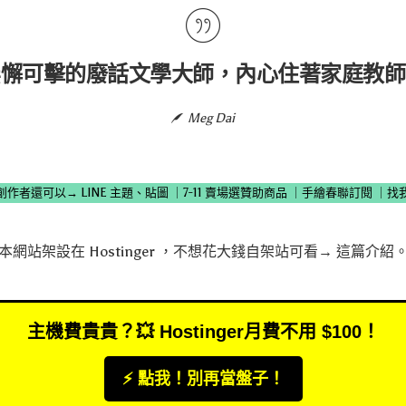
無懈可擊的廢話文學大師，內心住著家庭教師
Meg Dai
創作者還可以→
LINE 主題、貼圖
｜
7-11 賣場選贊助商品
｜
手繪春聯訂閱
｜
找
本網站架設在
Hostinger
，不想花大錢自架站可看→
這篇介紹
主機費貴貴？💥 Hostinger月費不用 $100！
⚡️ 點我！別再當盤子！