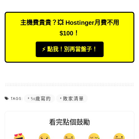
主機費貴貴？💥 Hostinger月費不用
$100！
⚡️ 點我！別再當盤子！
30歲寫的
敗家清單
TAGS:
看完點個鼓勵