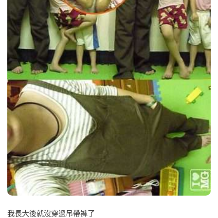
我長大後就沒穿過吊帶褲了