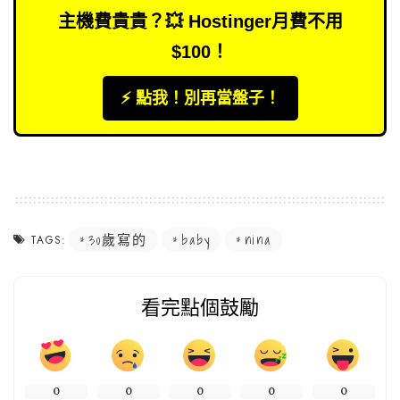
主機費貴貴？💥 Hostinger月費不用
$100！
⚡️ 點我！別再當盤子！
30歲寫的
baby
nina
TAGS:
看完點個鼓勵
0
0
0
0
0