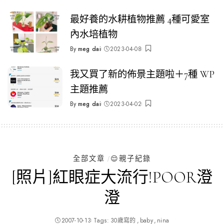
by
最好養的水耕植物推薦 4種可愛室
內水培植物
By
meg dai
2023-04-08
Posted
by
我又買了新的佈景主題啦＋7種 WP
主題推薦
By
meg dai
2023-04-02
Posted
by
全部文章
😌親子紀錄
[照片]紅眼症大流行!POOR澄
澄
2007-10-13
Tags:
30歲寫的
baby
nina