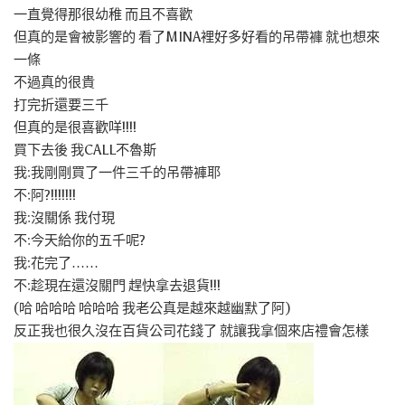
一直覺得那很幼稚 而且不喜歡
但真的是會被影響的 看了MINA裡好多好看的吊帶褲 就也想來
一條
不過真的很貴
打完折還要三千
但真的是很喜歡咩!!!!
買下去後 我CALL不魯斯
我:我剛剛買了一件三千的吊帶褲耶
不:阿?!!!!!!!
我:沒關係 我付現
不:今天給你的五千呢?
我:花完了……
不:趁現在還沒關門 趕快拿去退貨!!!
(哈 哈哈哈 哈哈哈 我老公真是越來越幽默了阿)
反正我也很久沒在百貨公司花錢了 就讓我拿個來店禮會怎樣