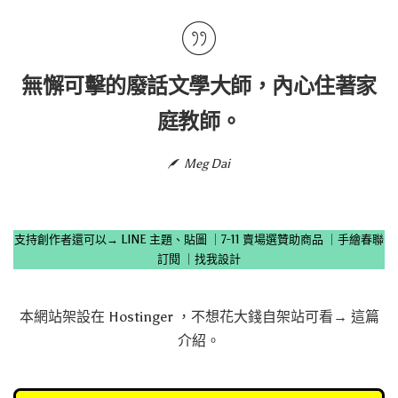
無懈可擊的廢話文學大師，內心住著家
庭教師。
Meg Dai
支持創作者還可以→
LINE 主題、貼圖
｜
7-11 賣場選贊助商品
｜
手繪春聯
訂閱
｜
找我設計
本網站架設在
Hostinger
，不想花大錢自架站可看→
這篇
介紹
。