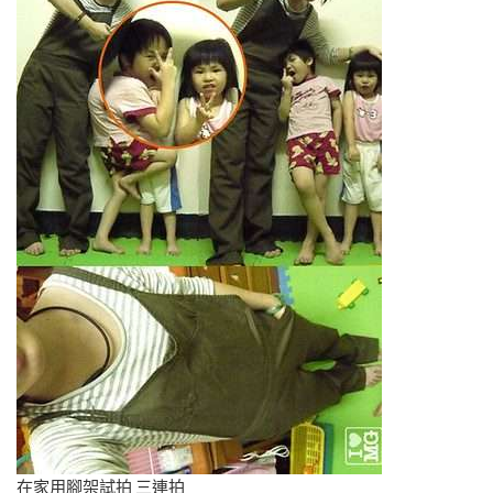
在家用腳架試拍 三連拍