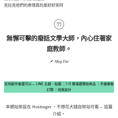
克拉克他們的表情真的是好好笑阿
無懈可擊的廢話文學大師，內心住著家
庭教師。
Meg Dai
支持創作者還可以→
LINE 主題、貼圖
｜
7-11 賣場選贊助商品
｜
手繪春聯
訂閱
｜
找我設計
本網站架設在
Hostinger
，不想花大錢自架站可看→
這篇
介紹
。