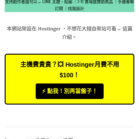
支持創作者還可以→
LINE 主題、貼圖
｜
7-11 賣場選贊助商品
｜
手繪春聯
訂閱
｜
找我設計
本網站架設在
Hostinger
，不想花大錢自架站可看→
這篇
介紹
。
主機費貴貴？💥 Hostinger月費不用
$100！
⚡️ 點我！別再當盤子！