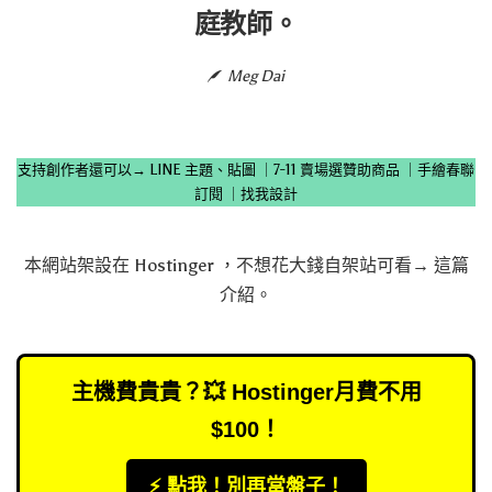
庭教師。
Meg Dai
支持創作者還可以→
LINE 主題、貼圖
｜
7-11 賣場選贊助商品
｜
手繪春聯
訂閱
｜
找我設計
本網站架設在
Hostinger
，不想花大錢自架站可看→
這篇
介紹
。
主機費貴貴？💥 Hostinger月費不用
$100！
⚡️ 點我！別再當盤子！