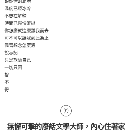
跟你借的肩膀
溫度已經冰冷
不想在解釋
時間已慢慢流逝
你怎麼就這麼離我而去
可不可以讓我到此為止
儘管想念怎麼濃
說忘記
只是欺騙自己
一切只因
捨
不
得
無懈可擊的廢話文學大師，內心住著家