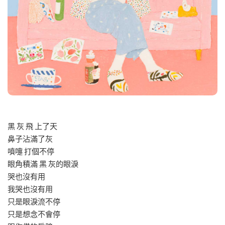
黑 灰 飛 上了天
鼻子沾滿了灰
噴嚏 打個不停
眼角積滿 黑 灰的眼淚
哭也沒有用
我哭也沒有用
只是眼淚流不停
只是想念不會停