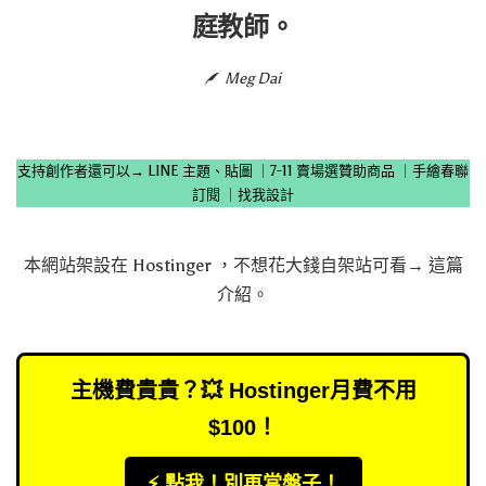
庭教師。
Meg Dai
支持創作者還可以→
LINE 主題、貼圖
｜
7-11 賣場選贊助商品
｜
手繪春聯
訂閱
｜
找我設計
本網站架設在
Hostinger
，不想花大錢自架站可看→
這篇
介紹
。
主機費貴貴？💥 Hostinger月費不用
$100！
⚡️ 點我！別再當盤子！