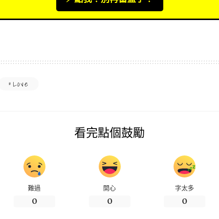
Love
看完點個鼓勵
難過
開心
字太多
0
0
0