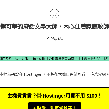
無懈可擊的廢話文學大師，內心住著家庭教師
Meg Dai
創作者還可以→
LINE 主題、貼圖
｜
7-11 賣場選贊助商品
｜
手繪春聯訂閱
｜
找
本網站架設在
Hostinger
，不想花大錢自架站可看→
這篇介紹
主機費貴貴？💥 Hostinger月費不用 $100！
⚡️ 點我！別再當盤子！