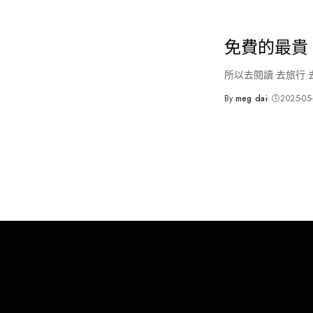
免費的最貴
所以去閱讀 去旅行
By
meg dai
2025-05
Posted
by