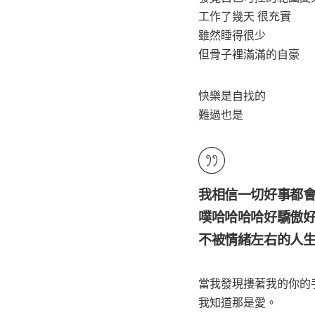
工作了幾天 很充實
雖然睡得很少
但骨子裡滿滿的自豪
快樂是自找的
難過也是
我相信一切好事都
噗哈哈哈哈好驕傲
不被情緒左右的人
當我發現摟著我的你的
我知道那是愛。