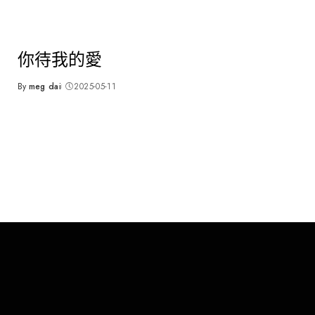
你待我的愛
By
meg dai
2025-05-11
Posted
by