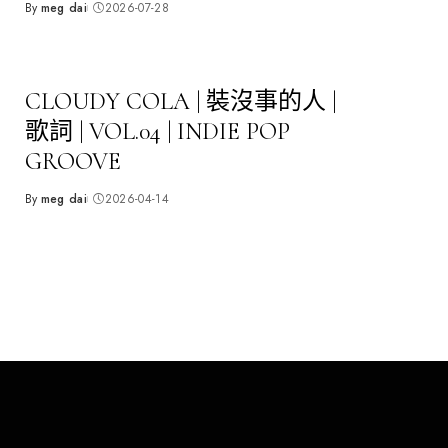
By
meg dai
2026-07-28
Posted
by
CLOUDY COLA | 裝沒事的人 |
歌詞 | VOL.04 | INDIE POP
GROOVE
By
meg dai
2026-04-14
Posted
by