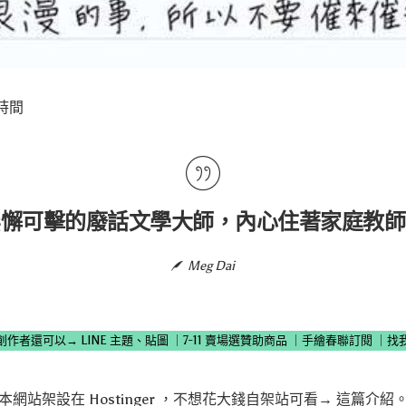
時間
無懈可擊的廢話文學大師，內心住著家庭教師
Meg Dai
創作者還可以→
LINE 主題、貼圖
｜
7-11 賣場選贊助商品
｜
手繪春聯訂閱
｜
找
本網站架設在
Hostinger
，不想花大錢自架站可看→
這篇介紹