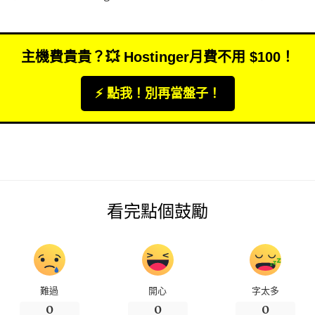
主機費貴貴？💥 Hostinger月費不用 $100！
⚡️ 點我！別再當盤子！
看完點個鼓勵
難過
開心
字太多
0
0
0