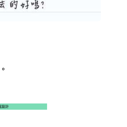
。
我設計
。