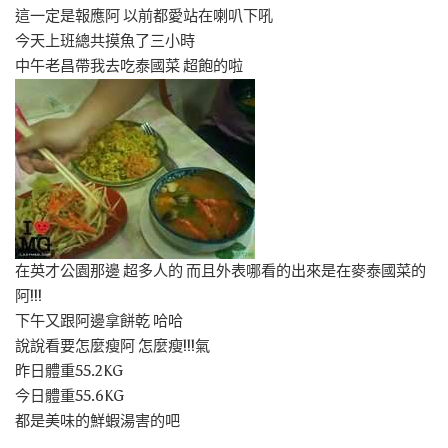
這一定是報應阿 以前都愛站在喇叭下吼
今天上班總共摸魚了三小時
中午老昌帶我去吃泰國菜 超飽的啦
在英才公園那邊 超多人的 而且外表哪看的出來是在麥泰國菜的
阿!!!
下午又跟阿邊拿餅乾 哈哈
說說看要怎麼瘦阿 怎麼瘦!!!氣
昨日體重55.2KG
今日體重55.6KG
都是美味的鮮蝦湯害的吧