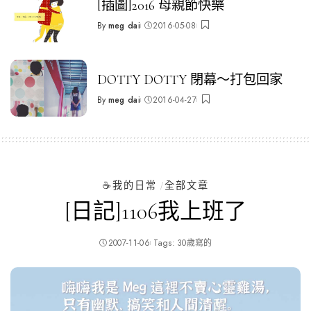
[插圖]2016 母親節快樂
By
meg dai
2016-05-08
Posted
by
DOTTY DOTTY 閉幕～打包回家
By
meg dai
2016-04-27
Posted
by
☕️我的日常
全部文章
[日記]1106我上班了
2007-11-06
Tags:
30歲寫的