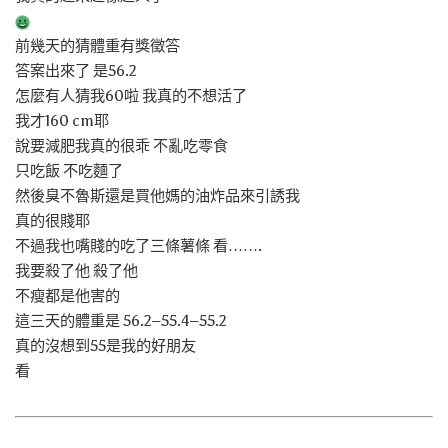
前幾天的猜體重有獎徵答
答案出來了 是56.2
怎麼有人猜我60啦 我真的不想活了
我才160 cm耶
說要減肥我真的很乖 不亂吃零食
只吃飯 不吃麵了
然後臭不魯斯還是買他媽的油炸品來引誘我
真的很賤耶
不過我也嘴賤的吃了三條薯條 看…….
我要殺了他 殺了他
不瘦都是他害的
這三天的體重是 56.2–55.4–55.2
真的沒想到55是我的好朋友
看