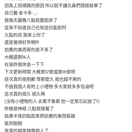
因為上班順路的原因 所以就不讓北鼻們撘娃娃車了
自己載 省卡多 -_-
我每天最晚八點就要起床了
從來不知道自己也有這份能耐阿
九點的班 我來上你了
還是覺得好早啊!!!
拍賣的東西寄的差不多了
大概還剩16人
在容許我休息一下下
下次更新時間 大概是12號或是16號吧
這次真的很抱歉 等那麼久 我也超不爽的
不過我個人有附上小禮物 多大家就多多包涵吧
這次真的很久 很久啊
(沒有小禮物的人 去罵不魯斯 他一定是忘記放了!)
昨晚發神經 八點就睡著了
結果半夜四點起來把拍賣的東西裝箱
裝到剛剛
我真的越來越像超人了