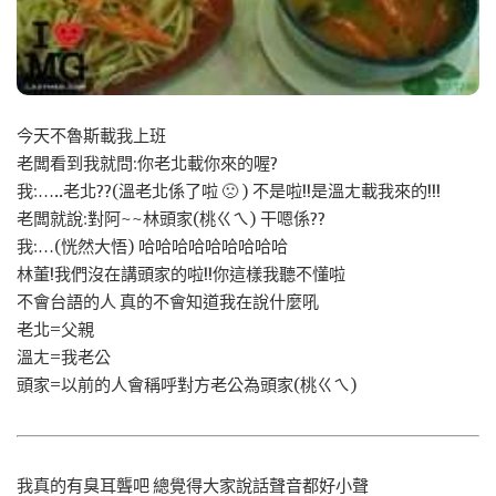
今天不魯斯載我上班
老闆看到我就問:你老北載你來的喔?
我:…..老北??(溫老北係了啦 🙁 ) 不是啦!!是溫ㄤ載我來的!!!
老闆就說:對阿~~林頭家(桃ㄍㄟ) 干嗯係??
我:…(恍然大悟) 哈哈哈哈哈哈哈哈哈
林董!我們沒在講頭家的啦!!你這樣我聽不懂啦
不會台語的人 真的不會知道我在說什麼吼
老北=父親
溫ㄤ=我老公
頭家=以前的人會稱呼對方老公為頭家(桃ㄍㄟ)
我真的有臭耳聾吧 總覺得大家說話聲音都好小聲