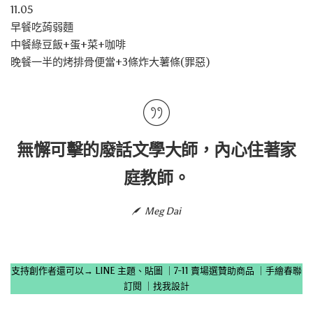
11.05
早餐吃蒟弱麵
中餐綠豆飯+蛋+菜+咖啡
晚餐一半的烤排骨便當+3條炸大薯條(罪惡)
無懈可擊的廢話文學大師，內心住著家
庭教師。
Meg Dai
支持創作者還可以→
LINE 主題、貼圖
｜
7-11 賣場選贊助商品
｜
手繪春聯
訂閱
｜
找我設計