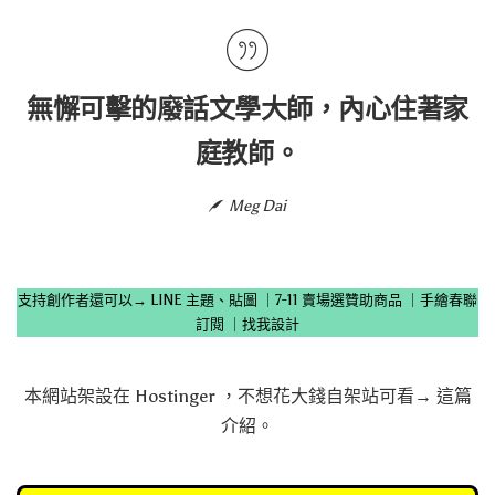
無懈可擊的廢話文學大師，內心住著家
庭教師。
Meg Dai
支持創作者還可以→
LINE 主題、貼圖
｜
7-11 賣場選贊助商品
｜
手繪春聯
訂閱
｜
找我設計
本網站架設在
Hostinger
，不想花大錢自架站可看→
這篇
介紹
。