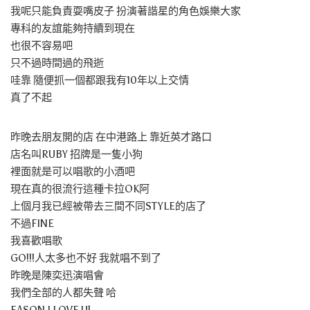
我呢只能負責耍嘴皮子 扮演著諧星的角色娛樂大家
專科的友誼能夠持續到現在
也很不容易吧
只不過時間過的飛逝
哇靠 隨便抓一個都跟我有10年以上交情
真了不起
昨晚去朋友開的店 在中港路上 靠近英才路口
店名叫RUBY 招牌是一隻小狗
裡面就是可以唱歌的小酒吧
現在真的很流行這種卡拉OK阿
上個月我已經被帶去三間不同STYLE的店了
不過FINE
我喜歡唱歌
GO!!!人太多也不好 我就唱不到了
昨晚是陳奕迅演唱會
我們全部的人都失聲 哈
EASON I LOVE U!