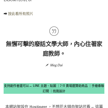
➡
按此看所有照片
無懈可擊的廢話文學大師，內心住著家
庭教師。
Meg Dai
支持創作者還可以→
LINE 主題、貼圖
｜
7-11 賣場選贊助商品
｜
手繪春聯
訂閱
｜
找我設計
本網站架設在
Hostinger
，不想花大錢自架站可看→
這篇