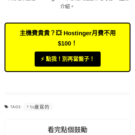
介紹
。
主機費貴貴？💥 Hostinger月費不用
$100！
⚡️ 點我！別再當盤子！
30歲寫的
TAGS:
看完點個鼓勵