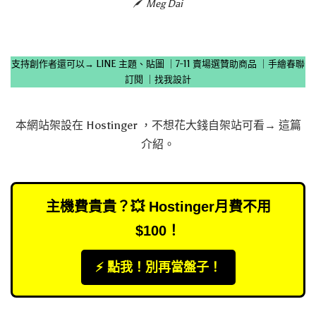
Meg Dai
支持創作者還可以→
LINE 主題、貼圖
｜
7-11 賣場選贊助商品
｜
手繪春聯
訂閱
｜
找我設計
本網站架設在
Hostinger
，不想花大錢自架站可看→
這篇
介紹
。
主機費貴貴？💥 Hostinger月費不用
$100！
⚡️ 點我！別再當盤子！