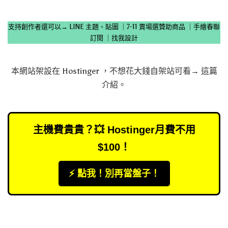
支持創作者還可以→
LINE 主題、貼圖
｜
7-11 賣場選贊助商品
｜
手繪春聯
訂閱
｜
找我設計
本網站架設在
Hostinger
，不想花大錢自架站可看→
這篇
介紹
。
主機費貴貴？💥 Hostinger月費不用
$100！
⚡️ 點我！別再當盤子！