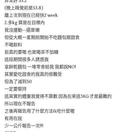
非常好 53.2
(晚上睡覺前是53.8)
離上次到現在已經快2 week
2.多kg 算是在目標內
我沒運動—還是懶
但從大概一星期前開始不吃麵包跟甜食
不喝飲料
若真的要喝 也是喝茶不加糖
這段期間很多人誘惑我
拿餅乾麵包 一堆零食給我 我都說NO!
其實愛吃甜食的我真的很難受
但為了減到50
一定要堅持
這其實的體重我覺得不算數 因為在來這3KG 才是最難的
所以現在不報告
之後再報告用了什麼方法&吃什麼喔
有用在說
少一公斤報告一次!!!