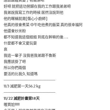
應該跟體質變了有關係吧
好吧 就把這功勞歸在我的工作跟我弟弟吧
我弟說我寫工作的時候 居然沒說到他
他的暱稱就是[傷心小廚師]
他真的很會煮菜 中午吃他煮的飯菜 真的很幸福阿
他還會炒米粉
都不知道我這個姐姐 到底在幹嘛的後….
什麼都不會又愛玩耍
哀
我這一輩子 沒我爸我弟跟不魯斯
我應該掛了吧
所以你們兩個
要活的比我久 知道嗎
———————————————
11/3 減肥第一天56.2 kg
———————————————
11/22 減肥計畫第18天
喔買尬!!!!!