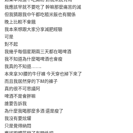
我應該早就不要吃了 幹嘛那麼痛苦的減
但我猜跟我中午都吃糙米飯也有關係
晚上比較不會餓
我本來想跟大家分享減肥經驗
可是
對不起
我幾乎每個星期兩三天都在喝啤酒
我不知道為什麼喝啤酒也會瘦
我真的不知道…….
本來拿30腰的牛仔褲 今天穿也掉下來了
而且我居然穿的下M的褲子
真的很不可思議阿
啤酒不是會胖嘛
誰要告訴我
為什麼我喝那麼多酒 還是瘦了
我沒有要炫燿
只是覺得納悶