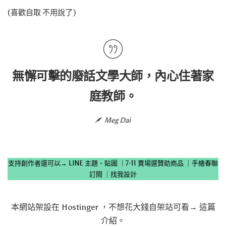
(喜歡自取 不用說了)
無懈可擊的廢話文學大師，內心住著家
庭教師。
Meg Dai
支持創作者還可以→
LINE 主題、貼圖
｜
7-11 賣場選贊助商品
｜
手繪春聯
訂閱
｜
找我設計
本網站架設在
Hostinger
，不想花大錢自架站可看→
這篇
介紹
。