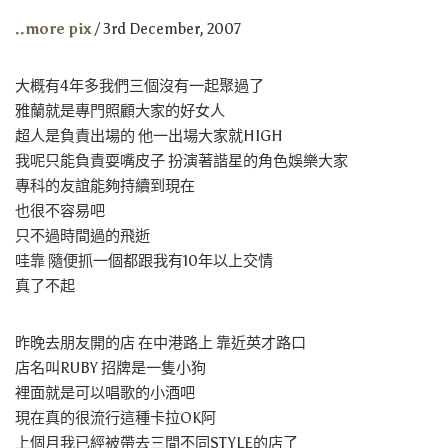
..more pix
/ 3rd December, 2007
大概有4年多我們三個沒有一起聚過了
雅蘭就是專門照顧大家的好女人
超人是負責出場的 他一出場大家就HIGH
我呢只能負責耍嘴皮子 扮演著諧星的角色娛樂大家
專科的友誼能夠持續到現在
也很不容易吧
只不過時間過的飛逝
哇靠 隨便抓一個都跟我有10年以上交情
真了不起
昨晚去朋友開的店 在中港路上 靠近英才路口
店名叫RUBY 招牌是一隻小狗
裡面就是可以唱歌的小酒吧
現在真的很流行這種卡拉OK阿
上個月我已經被帶去三間不同STYLE的店了