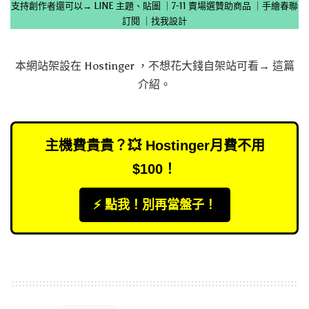
支持創作者還可以→
LINE 主題、貼圖
｜
7-11 賣場選贊助商品
｜
手繪春聯
訂閱
｜
找我設計
本網站架設在
Hostinger
，不想花大錢自架站可看→
這篇
介紹
。
主機費貴貴？💥 Hostinger月費不用
$100！
⚡️ 點我！別再當盤子！