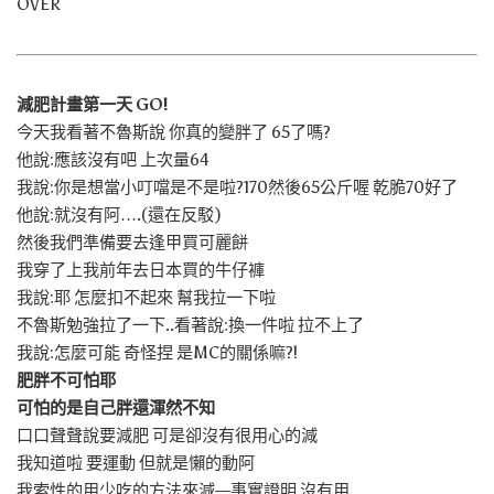
OVER
減肥計畫第一天 GO!
今天我看著不魯斯說 你真的變胖了 65了嗎?
他說:應該沒有吧 上次量64
我說:你是想當小叮噹是不是啦?170然後65公斤喔 乾脆70好了
他說:就沒有阿….(還在反駁)
然後我們準備要去逢甲買可麗餅
我穿了上我前年去日本買的牛仔褲
我說:耶 怎麼扣不起來 幫我拉一下啦
不魯斯勉強拉了一下..看著說:換一件啦 拉不上了
我說:怎麼可能 奇怪捏 是MC的關係嘛?!
肥胖不可怕耶
可怕的是自己胖還渾然不知
口口聲聲說要減肥 可是卻沒有很用心的減
我知道啦 要運動 但就是懶的動阿
我索性的用少吃的方法來減—事實證明 沒有用