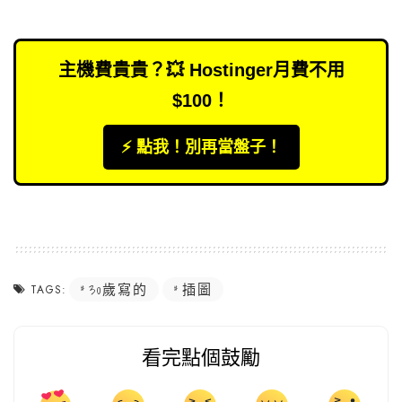
主機費貴貴？💥 Hostinger月費不用
$100！
⚡️ 點我！別再當盤子！
30歲寫的
插圖
TAGS:
看完點個鼓勵