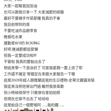
大家一起幫我加加油
也可以跟我分享一下 大家減肥的經驗
最好不要親手作菜那種 我真的不會
我目前想到的是
不要吃油炸品跟零食
晚餐吃水果
運動是WII的 BOXING
好吧 連減肥都這麼懶
但我一定要成功啦!!!
不管啦 我真的要豁出去了
想說來學一下游泳好了 可是我星期一要上班了耶
工作還不確定 等穩定在來跟大家報告一下喔
這是2001年超人跟雅蘭送我的生日禮物-史蒂文麗露背裝
我從來沒把他穿出門過 雖然我很喜歡
但小時候很保守 只敢穿在家拍拍照
但現在也穿不出去了 哈哈哈
這是給自己一個警惕阿 …..我的腰…..