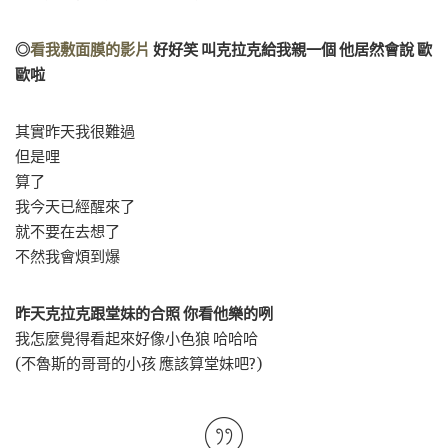
◎
看我敷面膜的影片
好好笑 叫克拉克給我親一個 他居然會說 歐
歐啦
其實昨天我很難過
但是哩
算了
我今天已經醒來了
就不要在去想了
不然我會煩到爆
昨天克拉克跟堂妹的合照 你看他樂的咧
我怎麼覺得看起來好像小色狼 哈哈哈
(不魯斯的哥哥的小孩 應該算堂妹吧?)