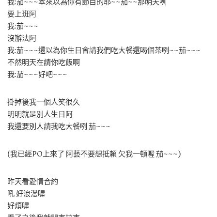
我:茄~~~本來以為你有節目的耶~~茄~~那明天咧
要上班阿
我:茄~~~
沒辦法阿
我:茄~~~還以為你生日會請我們吃大餐還喝個茶咧~~茄~~~
不然明天在請你吃飯啊
我:茄~~~好吧~~~
掛掉後我一個人笑很久
明明就是別人生日阿
我還要別人請我吃大餐咧 茄~~~
(我已經PO上來了 阿藝不要想抵賴 欠我一頓喔 茄~~~)
昨天看愛情合約
吼 好浪漫喔
好煩喔