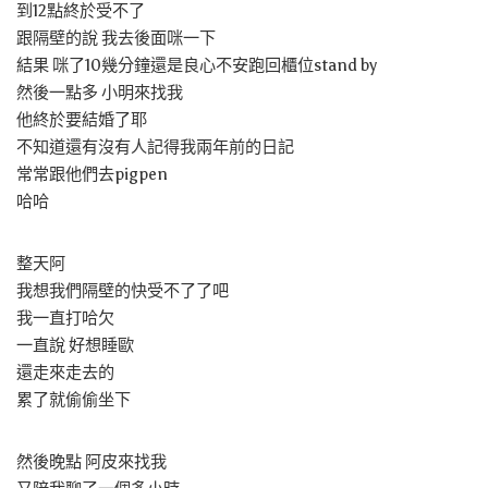
到12點終於受不了
跟隔壁的說 我去後面咪一下
結果 咪了10幾分鐘還是良心不安跑回櫃位stand by
然後一點多 小明來找我
他終於要結婚了耶
不知道還有沒有人記得我兩年前的日記
常常跟他們去pigpen
哈哈
整天阿
我想我們隔壁的快受不了了吧
我一直打哈欠
一直說 好想睡歐
還走來走去的
累了就偷偷坐下
然後晚點 阿皮來找我