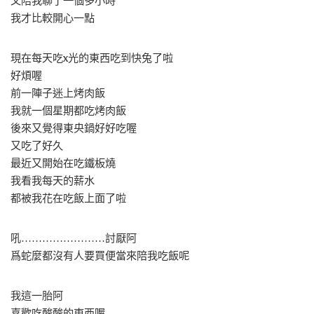
又陪我聊了一個多小時
我才比較開心一點
現在每天吃x光的東西吃到快兔了啦
好煩喔
前一陣子迷上烤肉飯
我就一個星期都吃烤肉飯
後來又覺得東央鍋好好吃喔
又吃了好久
最近又開始在吃鐵板燒
我看我每天的薪水
都被我花在吃飯上面了啦
吼……………………討厭阿
爲蛇麼都沒有人要買便當來陪我吃飯呢
我這一胎阿
喜歡吃酸酸的東西喔