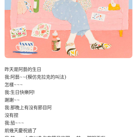
昨天是阿藝的生日
我:阿藝~~(模仿克拉克的叫法)
怎樣~~~
我:生日快樂阿!
謝謝~~
我:那晚上有沒有節目阿
沒有捏
我:茄~~~
前幾天慶祝過了