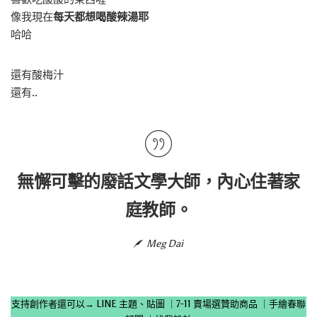
像我現在
每天都想喝酸辣湯耶
哈哈
還有酸梅汁
還有..
無懈可擊的廢話文學大師，內心住著家
庭教師。
Meg Dai
支持創作者還可以→
LINE 主題、貼圖
｜
7-11 賣場選贊助商品
｜
手繪春聯