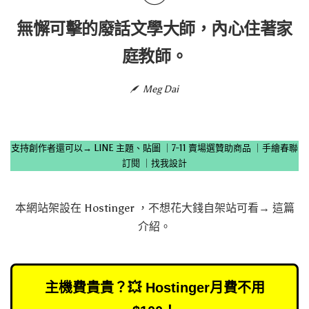
無懈可擊的廢話文學大師，內心住著家
庭教師。
Meg Dai
支持創作者還可以→
LINE 主題、貼圖
｜
7-11 賣場選贊助商品
｜
手繪春聯
訂閱
｜
找我設計
本網站架設在
Hostinger
，不想花大錢自架站可看→
這篇
介紹
。
主機費貴貴？💥 Hostinger月費不用