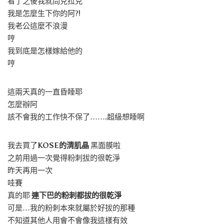
看了之後我就問克拉克
我是怎麼生下你的阿?!
我老公這麼不浪漫
哼
我到底是怎樣嫁給他的
哼
這兩天真的一直昏睡耶
怎麼辦阿
該不會我的工作快不保了…….超級想睡啊
我去買了
KOSE的清肌晶
黑面膜啦
之前用過一次覺得粉刺拔的很乾淨
昨天再用一次
哇賽
真的耶
連下巴的粉刺都拔的很乾淨
可是…我的粉刺本來就屬於好拔的那種
不知道其他人用會不會像我這樣有效