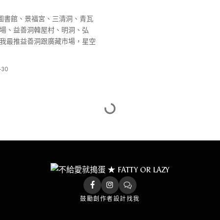
空圖書館、景福宮、三清洞、青瓦
場、益善洞韓屋村、明洞、弘
我最推益善洞跟廣藏市場，星空
-30
鼓勵創作者
設計找我