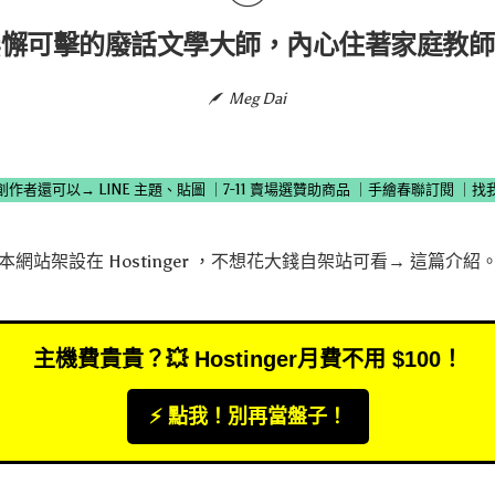
無懈可擊的廢話文學大師，內心住著家庭教師
Meg Dai
創作者還可以→
LINE 主題、貼圖
｜
7-11 賣場選贊助商品
｜
手繪春聯訂閱
｜
找
本網站架設在
Hostinger
，不想花大錢自架站可看→
這篇介紹
主機費貴貴？💥 Hostinger月費不用 $100！
⚡️ 點我！別再當盤子！