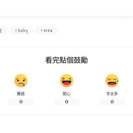
的
baby
nina
看完點個鼓勵
難過
開心
字太多
0
0
0