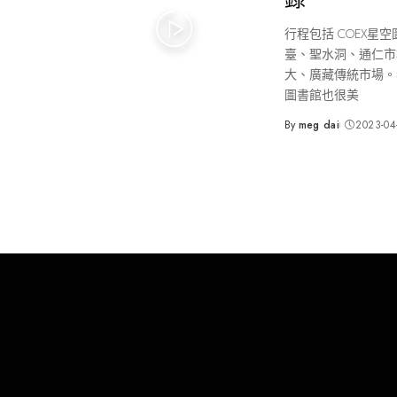
行程包括 COEX星
臺、聖水洞、通仁市
大、廣藏傳統市場。
圖書館也很美
By
meg dai
2023-04
Posted
by