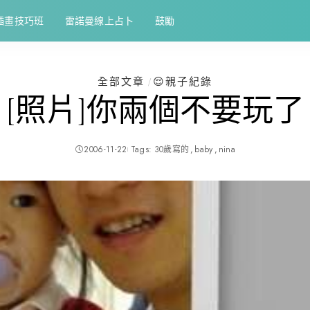
插畫技巧班
雷諾曼線上占卜
鼓勵
全部文章
😌親子紀錄
[照片]你兩個不要玩了
2006-11-22
Tags:
30歲寫的
baby
nina