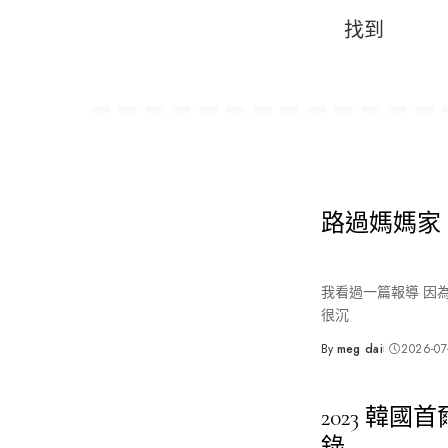
找到
路過媽媽家
我看過一篇報導 因
很沉
By
meg dai
2026-07
Posted
by
2023 韓
錄