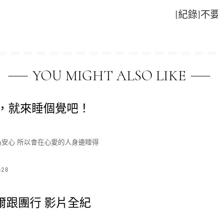
[紀錄]不
YOU MIGHT ALSO LIKE
，就來睡個覺吧！
為安心 所以會在心愛的人身邊睡得
-28
國首爾跟團行 影片全紀