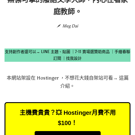
庭教師。
Meg Dai
支持創作者還可以→
LINE 主題、貼圖
｜
7-11 賣場選贊助商品
｜
手繪春聯
訂閱
｜
找我設計
本網站架設在
Hostinger
，不想花大錢自架站可看→
這篇
介紹
。
主機費貴貴？💥 Hostinger月費不用
$100！