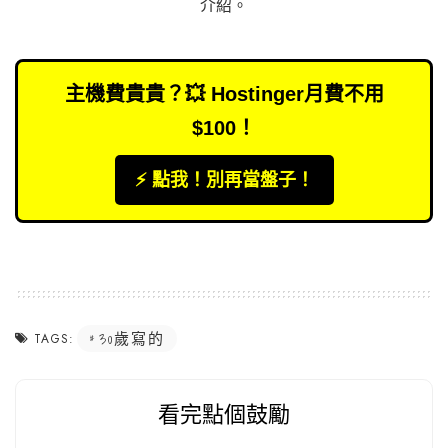
介紹
。
主機費貴貴？💥 Hostinger月費不用
$100！
⚡️ 點我！別再當盤子！
30歲寫的
TAGS:
看完點個鼓勵