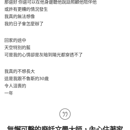
那還好 你還可以在他身邊聽他說話照顧他陪伴他
或許有更糟的情況發生
我真的無法想像
我的日子會怎麼辦了
回家的途中
天空特別的藍
可是我的心情卻是灰暗到陽光都穿透不了
我真的不想長大
這是我跟不魯斯的30歲
令人沮喪的
一年
無懈可擊的廢話文學大師，內心住著家