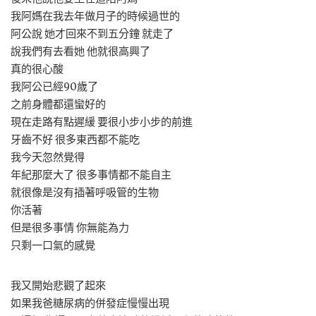
我阿媽在我去年做月子的時候過世的
阿公說 她才回來不到五分鐘 就走了
說我們有去看她 他就很高興了
真的很心酸
我阿公已經90歲了
之前身體都還蠻好的
現在走路有點遲緩 要很小步小步的前進
牙齒不好 很多東西都不能吃
我今天忽然覺得
年紀那麼大了 很多事情都不能自主
就很像是沒有插著呼吸管的生物
你活著
但是很多事情 你無能為力
只剩一口氣的感覺
我又開始悲觀了起來
如果我爸糖尿病的併發症慢慢出現