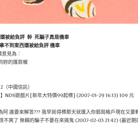
被騙還被給負評 幹 死騙子真是機車
拿不到東西還被給負評 機車
評價意見為︰
到妳的匯款喔
22（中國信託）
NDS遊戲片[新年大特價99起標] (2007-01-29 16:13) 109 元
阿 誰要來解答??? 我早就得標那天就匯入你郵局帳戶現在又要
爽了 無賴的騙子不要在來搞鬼 (2007-02-03 21:42) (最近期