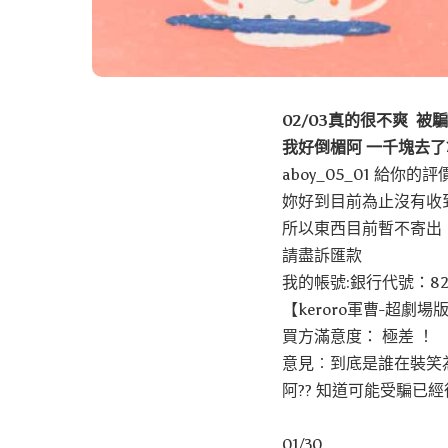
02/03真的很不爽 
我好倒楣阿 一千塊去了
aboy_05_01 給你的
妳好到目前為止沒有收
所以東西目前暫不寄出
請盡訴匯款
我的帳號:銀行代號：8
【keroro軍曹-超劇場版】
買方滿意度： 極差 ！
意見︰到底是誰在裝笑為
阿?? 知道可能受騙已經很不
01/30