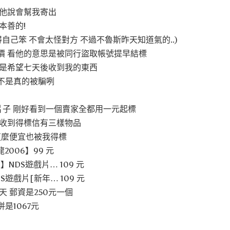
 他說會幫我寄出
本善的!
得自己笨 不會太怪對方 不過不魯斯昨天知道氣的..)
價 看他的意思是被同行盜取帳號提早結標
還是希望七天後收到我的東西
不是真的被騙咧
片子 剛好看到一個賣家全都用一元起標
天收到得標信有三樣物品
這麼便宜也被我得標
2006】99 元
】NDS遊戲片… 109 元
遊戲片[新年… 109 元
天 郵資是250元一個
是1067元