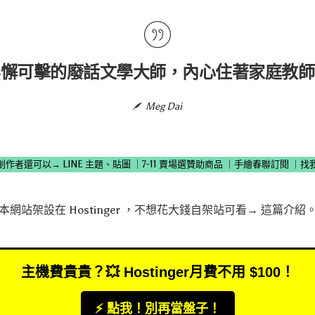
無懈可擊的廢話文學大師，內心住著家庭教師
Meg Dai
創作者還可以→
LINE 主題、貼圖
｜
7-11 賣場選贊助商品
｜
手繪春聯訂閱
｜
找
本網站架設在
Hostinger
，不想花大錢自架站可看→
這篇介紹
主機費貴貴？💥 Hostinger月費不用 $100！
⚡️ 點我！別再當盤子！