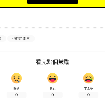
的
敗家清單
看完點個鼓勵
難過
開心
字太多
0
0
0