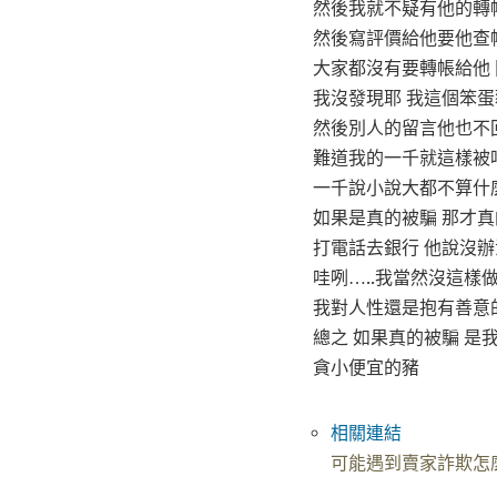
然後我就不疑有他的轉
然後寫評價給他要他查
大家都沒有要轉帳給他 
我沒發現耶 我這個笨蛋豬
然後別人的留言他也不回
難道我的一千就這樣被
一千說小說大都不算什
如果是真的被騙 那才真
打電話去銀行 他說沒辦
哇咧…..我當然沒這樣
我對人性還是抱有善意
總之 如果真的被騙 是
貪小便宜的豬
相關連結
可能遇到賣家詐欺怎