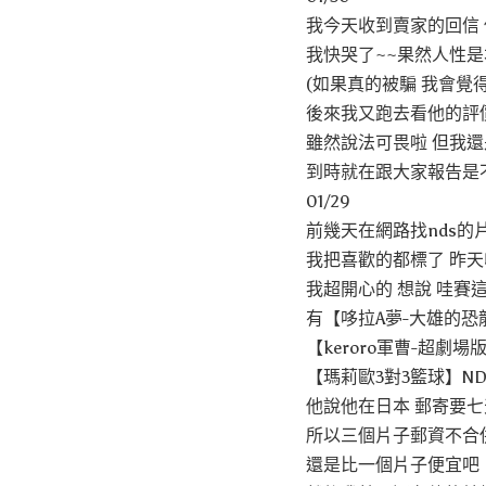
我今天收到賣家的回信
我快哭了~~果然人性是
(如果真的被騙 我會覺
後來我又跑去看他的評
雖然說法可畏啦 但我
到時就在跟大家報告是
01/29
前幾天在網路找nds的
我把喜歡的都標了 昨
我超開心的 想說 哇賽
有【哆拉A夢-大雄的恐龍
【keroro軍曹-超劇場版
【瑪莉歐3對3籃球】NDS
他說他在日本 郵寄要七
所以三個片子郵資不合併
還是比一個片子便宜吧