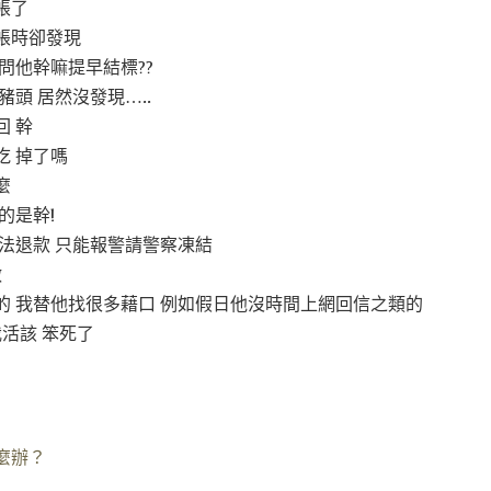
帳了
帳時卻發現
問他幹嘛提早結標??
頭 居然沒發現…..
 幹
吃 掉了嗎
麼
的是幹!
法退款 只能報警請警察凍結
做
的 我替他找很多藉口 例如假日他沒時間上網回信之類的
我活該 笨死了
麼辦？