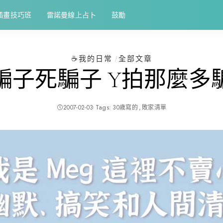
插畫技巧班
雷諾曼線上占卜
鼓勵
☕️我的日常
全部文章
騙子死騙子 Y拍那麼多
2007-02-03
Tags:
30歲寫的
敗家清單