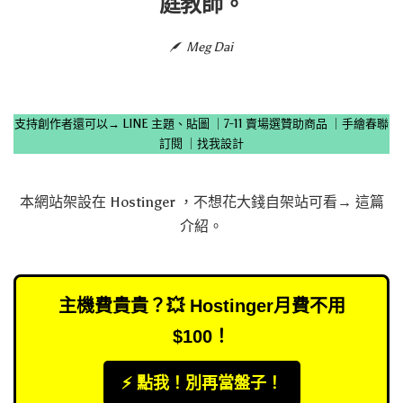
庭教師。
Meg Dai
支持創作者還可以→
LINE 主題、貼圖
｜
7-11 賣場選贊助商品
｜
手繪春聯
訂閱
｜
找我設計
本網站架設在
Hostinger
，不想花大錢自架站可看→
這篇
介紹
。
主機費貴貴？💥 Hostinger月費不用
$100！
⚡️ 點我！別再當盤子！