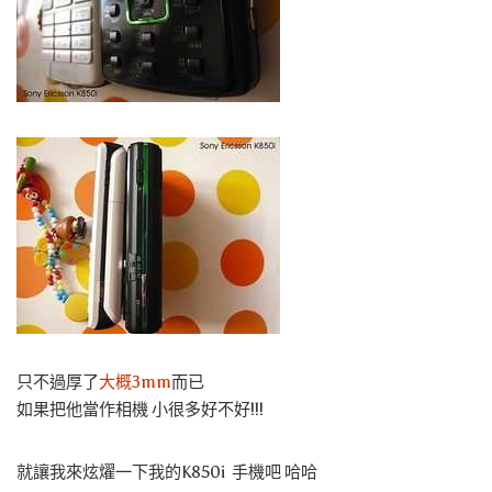
只不過厚了
大概3mm
而已
如果把他當作相機 小很多好不好!!!
就讓我來炫燿一下我的K850i 手機吧 哈哈