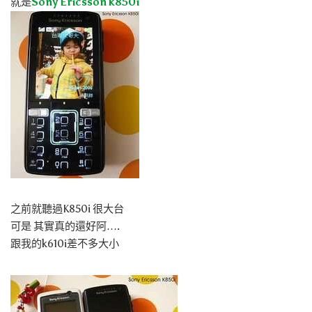
就是
Sony Ericsson k850i
之前就聽過K850i 很大台
可是 其實真的還好阿….
跟我的k610i差不多大小