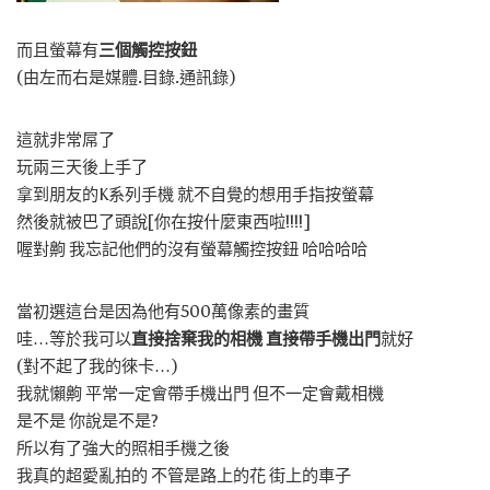
而且螢幕有
三個觸控按鈕
(由左而右是媒體.目錄.通訊錄)
這就非常屌了
玩兩三天後上手了
拿到朋友的K系列手機 就不自覺的想用手指按螢幕
然後就被巴了頭說[你在按什麼東西啦!!!!]
喔對齁 我忘記他們的沒有螢幕觸控按鈕 哈哈哈哈
當初選這台是因為他有500萬像素的畫質
哇…等於我可以
直接捨棄我的相機 直接帶手機出門
就好
(對不起了我的徠卡…)
我就懶齁 平常一定會帶手機出門 但不一定會戴相機
是不是 你說是不是?
所以有了強大的照相手機之後
我真的超愛亂拍的 不管是路上的花 街上的車子