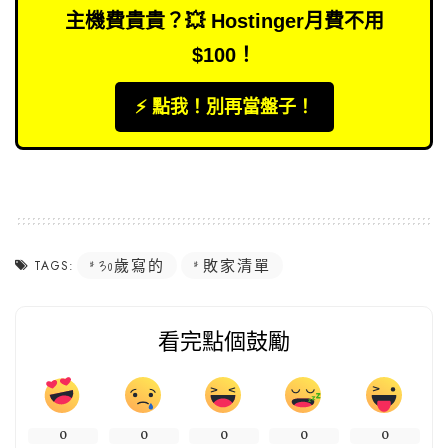
主機費貴貴？💥 Hostinger月費不用
$100！
⚡️ 點我！別再當盤子！
30歲寫的
敗家清單
TAGS:
看完點個鼓勵
0
0
0
0
0