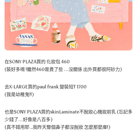
在SONY PLAZA買的 化妝包 460
(裝好多唷 !雖然460是貴了些 …沒關係 出外買都很阿砂力)
去X-LARGE買的paul frank 變裝短T 1700
(我是幼稚鬼!!)
也是SONY PLAZA買的skinLaminate不脫妝心機妝前乳 (忘記多
少錢了…好像是八百多)
(真不錯用耶 ..我昨天整個鼻子都沒脫妝 怎麼那麼庫!)