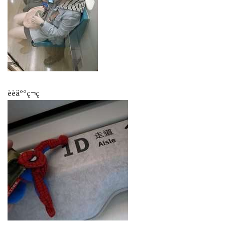
èèäººç¬ç