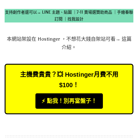
支持創作者還可以→
LINE 主題、貼圖
｜
7-11 賣場選贊助商品
｜
手繪春聯
訂閱
｜
找我設計
本網站架設在
Hostinger
，不想花大錢自架站可看→
這篇
介紹
。
主機費貴貴？💥 Hostinger月費不用
$100！
⚡️ 點我！別再當盤子！