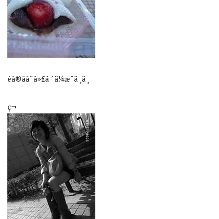
éå®åå¨å»£å ´ä¼æ¯ä¸ä¸
ç¬