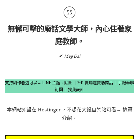
無懈可擊的廢話文學大師，內心住著家
庭教師。
Meg Dai
支持創作者還可以→
LINE 主題、貼圖
｜
7-11 賣場選贊助商品
｜
手繪春聯
訂閱
｜
找我設計
本網站架設在
Hostinger
，不想花大錢自架站可看→
這篇
介紹
。