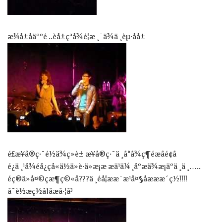
æ¼å±åäººé ..èå±çªå¾é¦æ¸¯ä¾ä¸èµ·åå±
é£æ¥å®ç·¯é½ä¾ç»è± æ¥å®ç·¯ä¸å°å¾ç¶éæåé¢å
é¿ä¸¹å¾éå¿çå«ä½ä»è·ä»æ¡æ æä¹ä¼¸åºæä¾æ¡äºä¸ä¸…..
éç®ä»å¤©çæ¶ç©«å???ä¸éå¦ææ¯æ¹å¤§åæææ´ç½!!!!
å¯è½æç½å1åæå·¦å³