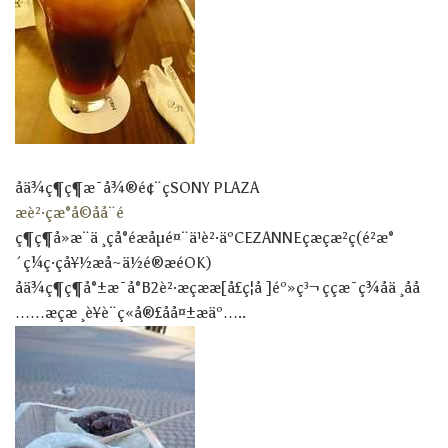
åä¾ç¶ç¶æ¯å¾®é¢¨çSONY PLAZA
æè²·çæ°å©åå¨é
ç¶ç¶å»æ¨ä¸çå°éæåµé¤¨ä¹è²·äºCEZANNEçæçæ²ç(é²æ°
´ç¼ç·ç­å¥½æå~ä½é®æéOK)
åä¾ç¶ç¶å°±æ¯å°B2è²·æçææ[å£ç¦å ]éº»ç³¬ ççæ¯ç¾åä¸å­å
……æçæ¸è¥è¨ç«å®£åå¤±æäº…..