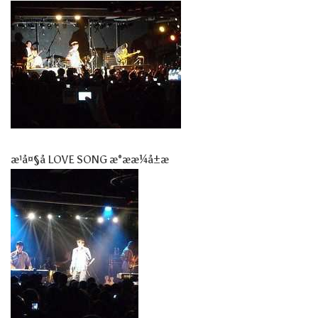
æ¹å¤§å LOVE SONG æ°æ­æ¼å±æ