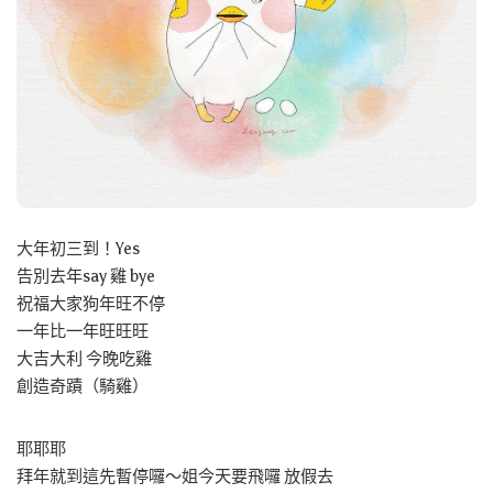
大年初三到！Yes
告別去年say 雞 bye
祝福大家狗年旺不停
一年比一年旺旺旺
大吉大利 今晚吃雞
創造奇蹟（騎雞）
耶耶耶
拜年就到這先暫停囉～姐今天要飛囉 放假去