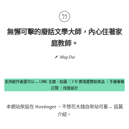
無懈可擊的廢話文學大師，內心住著家
庭教師。
Meg Dai
支持創作者還可以→
LINE 主題、貼圖
｜
7-11 賣場選贊助商品
｜
手繪春聯
訂閱
｜
找我設計
本網站架設在
Hostinger
，不想花大錢自架站可看→
這篇
介紹
。