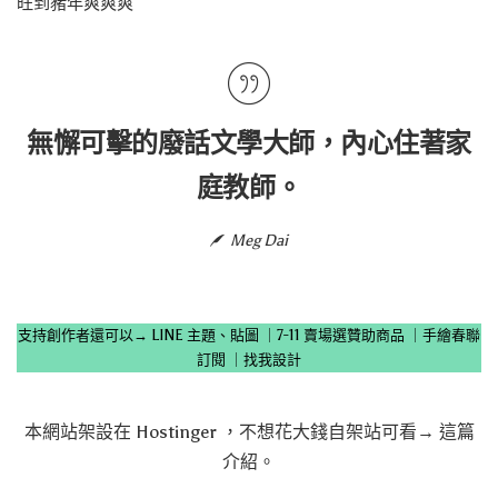
旺到豬年爽爽爽
無懈可擊的廢話文學大師，內心住著家
庭教師。
Meg Dai
支持創作者還可以→
LINE 主題、貼圖
｜
7-11 賣場選贊助商品
｜
手繪春聯
訂閱
｜
找我設計
本網站架設在
Hostinger
，不想花大錢自架站可看→
這篇
介紹
。