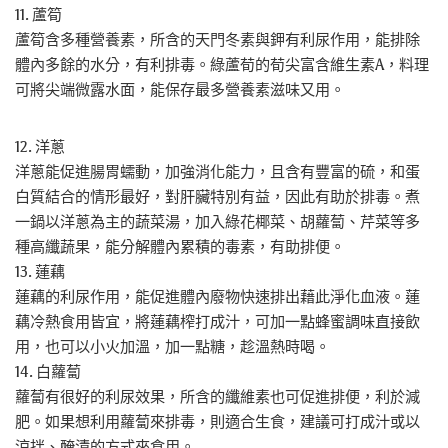
11. 蘆筍
蘆筍含多種營養素，所含的天門冬素與鉀有利尿作用，能排除
體內多餘的水分，有利排毒。綠蘆荀的荀尖富含維生素A，料理
可將尖端微露水面，能保存最多營養素滋味又用。
12. 洋蔥
洋蔥能促進腸胃蠕動，加強消化能力，且含有豐富的硫，和蛋
白質結合的情形最好，對肝臟特別有益，因此有助於排毒。煮
一鍋以洋蔥為主的蔬菜湯，加入綠花椰菜、胡蘿蔔、芹菜等多
種高纖蔬果，能分解體內累積的毒素，有助排便。
13. 蓮藕
蓮藕的利尿作用，能促進體內廢物快速排出藉此淨化血液。蓮
藕冷熱食用皆宜，將蓮藕榨打成汁，可加一點蜂蜜調味直接飲
用，也可以小火加溫，加一點糖，趁溫熱時喝。
14. 白蘿蔔
蘿蔔有很好的利尿效果，所含的纖維素也可促進排便，利於減
肥。如果想利用蘿蔔來排毒，則適合生食，建議可打成汁或以
涼拌、醃漬的方式來食用。