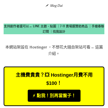
Meg Dai
支持創作者還可以→
LINE 主題、貼圖
｜
7-11 賣場選贊助商品
｜
手繪春聯
訂閱
｜
找我設計
本網站架設在
Hostinger
，不想花大錢自架站可看→
這篇
介紹
。
主機費貴貴？💥 Hostinger月費不用
$100！
⚡️ 點我！別再當盤子！