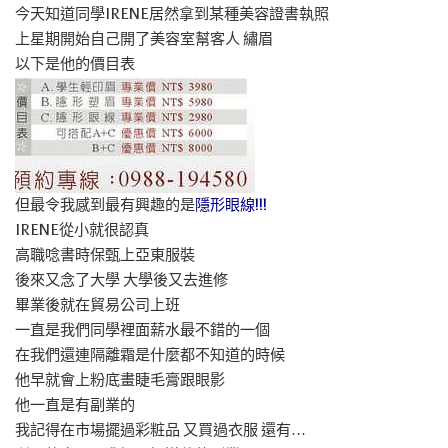
今天知道同學IRENE居然拿到某種美容證書執照
上星期開始自己開了美容室幫客人 繡眉
以下是他的價目表
但最令我感到最有興趣的是
隱形眼線!!!
IRENE從小就很認真
高職唸書時保甄上亞東服裝
後來又念了大學 大學後又去進修
畢業後就在貿易公司上班
一直是我們同學裡面薪水最不錯的一個
在我們還連隔離霜是什麼都不知道的時候
他早就會上粉底畫睫毛膏跟眼影
他一直是有副業的
我記得在市場擺過彩粧品 又買過衣服 還有…