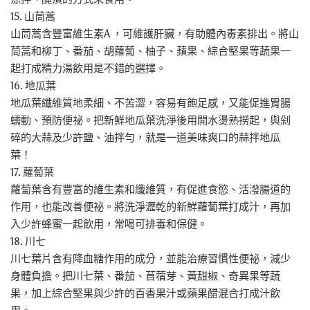
15. 山茼蒿
山茼蒿含豐富維生素A ，可維護肝臟，有助體內毒素排出。將山
茼蒿和柳丁、番茄、胡蘿蔔、柚子、蘋果、綜合堅果等蔬果一
起打成精力湯飲用是不錯的選擇。
16. 地瓜葉
地瓜葉纖維質地柔細、不苦澀，容易有飽足感，又能促進胃腸
蠕動、預防便祕。把新鮮地瓜葉洗淨後用開水燙熟撈起，與剁
碎的大蒜及少許鹽、油拌勻，就是一道美味爽口的蒜拌地瓜
葉！
17. 蘿蔔葉
蘿蔔葉含有豐富的維生素和纖維質，有促進食慾、活潑腸道的
作用，也能改善便祕。將洗淨瀝乾的新鮮蘿蔔葉打成汁，再加
入少許蜂蜜一起飲用，常喝可排毒和保健。
18. 川七
川七葉片含有降血糖作用的成分，並能治療習慣性便祕，減少
身體負擔。把川七葉、番茄、苜蓿芽、黃甜椒、奇異果等蔬
果，加上綜合堅果與少許的百香果汁或蘋果醋混合打成汁飲