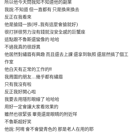
所以他今天問我知不知道他的副業
我說:不知道 但一直都有 只是換來換去
反正在我看來
他是搶錢一族(呼..我有這麼會搶就好)
很打拼很努力沒有錢就沒安全感的巨蟹座
這點跟不魯斯還蠻像的 哈哈
不過我真的很訝異
他居然對繡眉有興趣 而且還去上課 還拿到執照 還居然搞了個工
作室
他白天有正常的工作的!!
我周圍的朋友…幾乎都有繡眉
只有我沒有啦
反正我好開心啦
我要去用隱形眼線了 哈哈哈
用好一定會讓大家看效果的
雖然也很緊張 畢竟還是眼睛的附近咩
不魯斯超好笑
他說: 阿唷 會不會變青色的 那是老人在用的耶