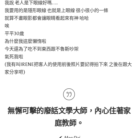
我說 老人是下眼線好嗎….
我要用的是隱形眼線 也就是上眼線 很小很小的一條
就算不畫眼影都會讓眼睛看起來有神 哈哈
唉
平平30歲
為什麼我這麼懶惰啦
今天還為了吃不到東西跟不魯斯吵架
氣死我啦
(我有叫IRENE把客人的使用前後照片要記得拍下來 之後在跟大
家分享吧)
無懈可擊的廢話文學大師，內心住著家
庭教師。
Meg Dai