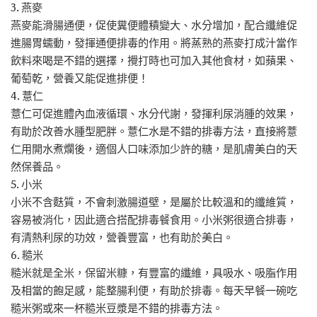
3. 燕麥
燕麥能滑腸通便，促使糞便體積變大、水分增加，配合纖維促
進腸胃蠕動，發揮通便排毒的作用。將蒸熟的燕麥打成汁當作
飲料來喝是不錯的選擇，攪打時也可加入其他食材，如蘋果、
葡萄乾，營養又能促進排便！
4. 薏仁
薏仁可促進體內血液循環、水分代謝，發揮利尿消腫的效果，
有助於改善水腫型肥胖。薏仁水是不錯的排毒方法，直接將薏
仁用開水煮爛後，適個人口味添加少許的糖，是肌膚美白的天
然保養品。
5. 小米
小米不含麩質，不會刺激腸道壁，是屬於比較溫和的纖維質，
容易被消化，因此適合搭配排毒餐食用。小米粥很適合排毒，
有清熱利尿的功效，營養豐富，也有助於美白。
6. 糙米
糙米就是全米，保留米糠，有豐富的纖維，具吸水、吸脂作用
及相當的飽足感，能整腸利便，有助於排毒。每天早餐一碗吃
糙米粥或來一杯糙米豆漿是不錯的排毒方法。