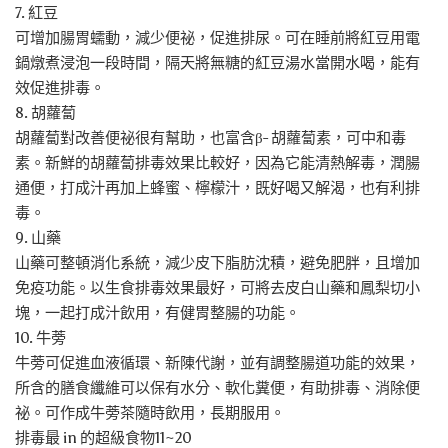
7. 紅豆
可增加腸胃蠕動，減少便祕，促進排尿。可在睡前將紅豆用電
鍋燉煮浸泡一段時間，隔天將無糖的紅豆湯水當開水喝，能有
效促進排毒。
8. 胡蘿蔔
胡蘿蔔對改善便祕很有幫助，也富含β- 胡蘿蔔素，可中和毒
素。新鮮的胡蘿蔔排毒效果比較好，因為它能清熱解毒，潤腸
通便，打成汁再加上蜂蜜、檸檬汁，既好喝又解渴，也有利排
毒。
9. 山藥
山藥可整頓消化系統，減少皮下脂肪沈積，避免肥胖，且增加
免疫功能。以生食排毒效果最好，可將去皮白山藥和鳳梨切小
塊，一起打成汁飲用，有健胃整腸的功能。
10. 牛蒡
牛蒡可促進血液循環、新陳代謝，並有調整腸道功能的效果，
所含的膳食纖維可以保有水分、軟化糞便，有助排毒、消除便
祕。可作成牛蒡茶隨時飲用，長期服用。
排毒最 in 的超級食物11~20