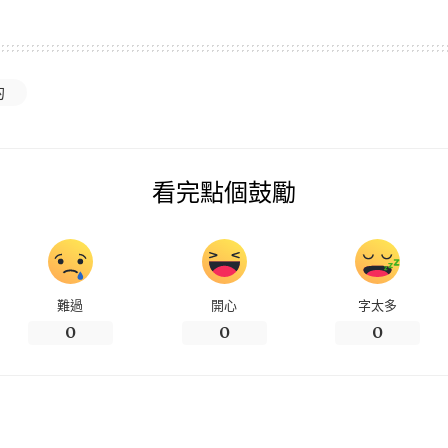
的
看完點個鼓勵
難過
開心
字太多
0
0
0