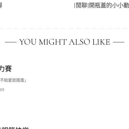
得
[閒聊]開瓶蓋的小小動作
YOU MIGHT ALSO LIKE
力賽
「不給愛就搗蛋」
-09