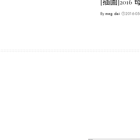
[插圖]201
By
meg dai
2016-05
Posted
by