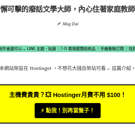
無懈可擊的廢話文學大師，內心住著家庭教師
Meg Dai
創作者還可以→
LINE 主題、貼圖
｜
7-11 賣場選贊助商品
｜
手繪春聯訂閱
｜
找
本網站架設在
Hostinger
，不想花大錢自架站可看→
這篇介紹
主機費貴貴？💥 Hostinger月費不用 $100！
⚡️ 點我！別再當盤子！