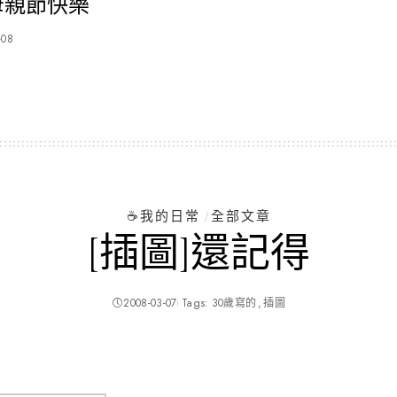
6 母親節快樂
-08
☕️我的日常
全部文章
[插圖]還記得
2008-03-07
Tags:
30歲寫的
插圖