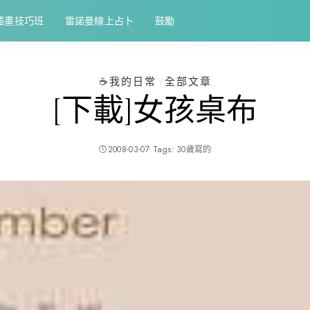
插畫技巧班
雷諾曼線上占卜
鼓勵
☕️我的日常
全部文章
[下載]女孩桌布
2008-03-07
Tags:
30歲寫的