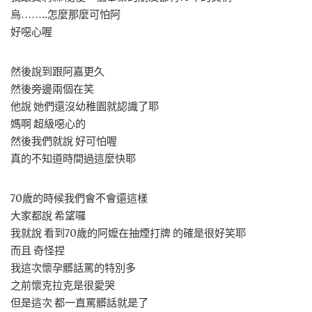
烏……..怎麼那麼可怕阿
好噁心喔
然後說到跟阿嘉更久
然後旁邊兩個在笑
他說 她們還沒幼稚園就認識了耶
媽啊 超級噁心的
然後我們就說 好可怕喔
真的不知道時間過這麼快耶
70歲的時候我們會不會還這樣
大家都說 希望囉
我就說 看到70歲的阿嬤在抽煙打牌 的確是很好笑耶
而且 奇怪捏
我這次懷孕髒話罵的特別多
之前懷克拉克是很愛哭
但是這次 都一直罵髒話就是了