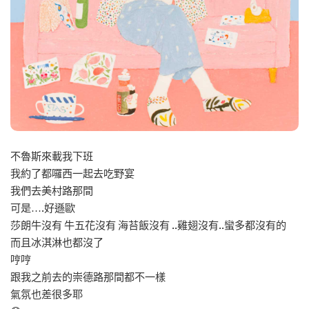
不魯斯來載我下班
我約了都囉西一起去吃野宴
我們去美村路那間
可是….好遜歐
莎朗牛沒有 牛五花沒有 海苔飯沒有 ..雞翅沒有..蠻多都沒有的
而且冰淇淋也都沒了
哼哼
跟我之前去的崇德路那間都不一樣
氣氛也差很多耶