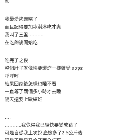
😡
我最愛烤麻糬了
而且記得要加冰淇淋吃才爽
我叫了三盤……….
在吃飽後開始吃
吃完了之後
整個肚子就像快要爆炸一樣難受:oops:
呼呼呼
結果回家後怎樣也睡不著
一直等了兩個多小時才去睡
隔天還要上歐練班
….
………..我覺得我已經快要變成豬了
可是自從我上次說 產檢多了2.5公斤後