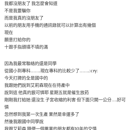
我都沒朋友了 我怎麼會知道
不是我要騙你
而是我真的沒朋友了
以前的朋友用手機的通訊錄就可以計算出有幾個
現在
願意打給你的
十跟手指頭填不填的滿
因為我最常聯絡的還是同學
從國小到專科…….現在專科的比較少了…….:cry:
今天打牌的全是國中的
我跟她們說到艾莉森現在在待產中
說到這 他真的狠可憐耶 星期五就是催生放葯
剛剛我打給她 還沒生 子宮收縮的利害 但下面只開一公分….好可
憐
忽然想到我第一次生產 果然是幸運多了
然後我跟國中同學說
我跟艾莉森 隨便一個畢業的朋友都有10年的交情