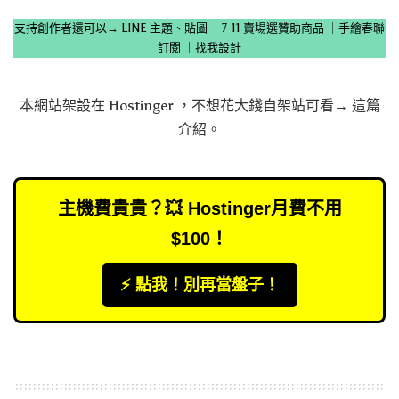
支持創作者還可以→
LINE 主題、貼圖
｜
7-11 賣場選贊助商品
｜
手繪春聯
訂閱
｜
找我設計
本網站架設在
Hostinger
，不想花大錢自架站可看→
這篇
介紹
。
主機費貴貴？💥 Hostinger月費不用
$100！
⚡️ 點我！別再當盤子！