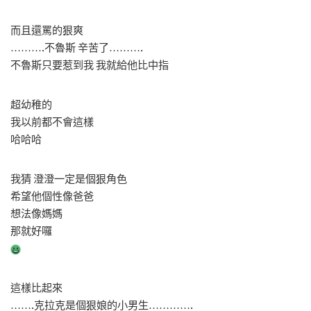
而且還罵的狠爽
……….不魯斯 辛苦了……….
不魯斯只要惹到我 我就給他比中指
超幼稚的
我以前都不會這樣
哈哈哈
我猜 澄澄一定是個狠角色
希望他個性像爸爸
想法像媽媽
那就好囉
這樣比起來
…….克拉克是個狠娘的小男生………….