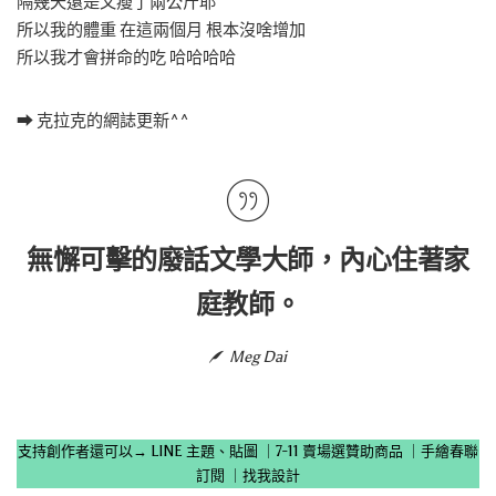
隔幾天還是又瘦了兩公斤耶
所以我的體重 在這兩個月 根本沒啥增加
所以我才會拼命的吃 哈哈哈哈
➡ 克拉克的網誌更新^^
無懈可擊的廢話文學大師，內心住著家
庭教師。
Meg Dai
支持創作者還可以→
LINE 主題、貼圖
｜
7-11 賣場選贊助商品
｜
手繪春聯
訂閱
｜
找我設計